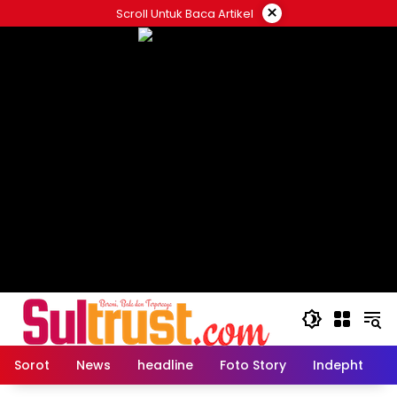
Skip
×
Scroll Untuk Baca Artikel
to
content
Sorot
News
headline
Foto Story
Indepht