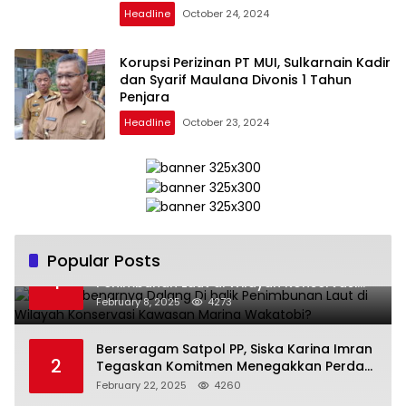
Headline
October 24, 2024
Korupsi Perizinan PT MUI, Sulkarnain Kadir
dan Syarif Maulana Divonis 1 Tahun
Penjara
Headline
October 23, 2024
Popular Posts
Siapa Sebenarnya Dalang Di balik
1
Penimbunan Laut di Wilayah Konservasi
Kawasan Marina Wakatobi?
February 8, 2025
4273
Berseragam Satpol PP, Siska Karina Imran
2
Tegaskan Komitmen Menegakkan Perda
di Kendari
February 22, 2025
4260