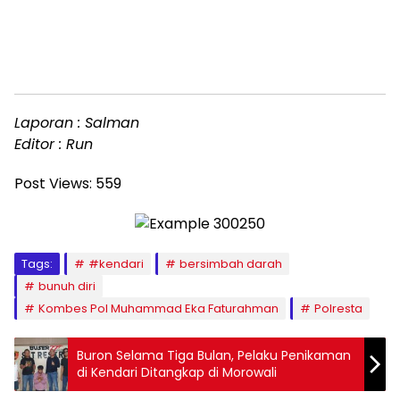
Laporan : Salman
Editor : Run
Post Views:
559
Tags:
#kendari
bersimbah darah
bunuh diri
Kombes Pol Muhammad Eka Faturahman
Polresta
Buron Selama Tiga Bulan, Pelaku Penikaman
di Kendari Ditangkap di Morowali