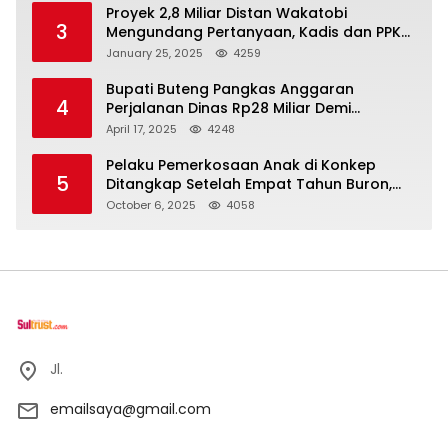
Proyek 2,8 Miliar Distan Wakatobi
3
Mengundang Pertanyaan, Kadis dan PPK
Bungkam
January 25, 2025
4259
Bupati Buteng Pangkas Anggaran
4
Perjalanan Dinas Rp28 Miliar Demi
Kesejahteraan Rakyat
April 17, 2025
4248
Pelaku Pemerkosaan Anak di Konkep
5
Ditangkap Setelah Empat Tahun Buron,
Polisi Masih Buru Satu Pelaku Lain
October 6, 2025
4058
Jl.
emailsaya@gmail.com