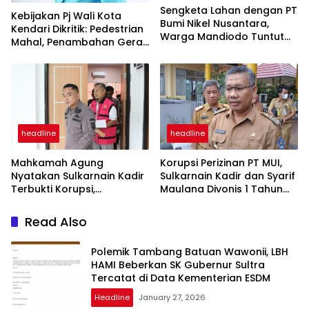
Sengketa Lahan dengan PT
Kebijakan Pj Wali Kota
Bumi Nikel Nusantara,
Kendari Dikritik: Pedestrian
Warga Mandiodo Tuntut
Mahal, Penambahan Gerai
Ganti Rugi Berujung
Indomaret dan
Ditangkap Polisi
Penggusuran UMKM
headline
headline
Mahkamah Agung
Korupsi Perizinan PT MUI,
Nyatakan Sulkarnain Kadir
Sulkarnain Kadir dan Syarif
Terbukti Korupsi,
Maulana Divonis 1 Tahun
Dieksekusi ke Lapas
Penjara
Kendari
Read Also
Polemik Tambang Batuan Wawonii, LBH
HAMI Beberkan SK Gubernur Sultra
Tercatat di Data Kementerian ESDM
Headline
January 27, 2026