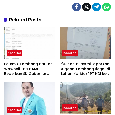
Related Posts
headline
headline
Polemik Tambang Batuan
P3D Konut Resmi Laporkan
Wawonii, LBH HAMI
Dugaan Tambang Ilegal di
Beberkan SK Gubernur
“Lahan Koridor” PT KDI ke
Sultra Tercatat di Data
Kejati Sultra
Kementerian ESDM
headline
headline