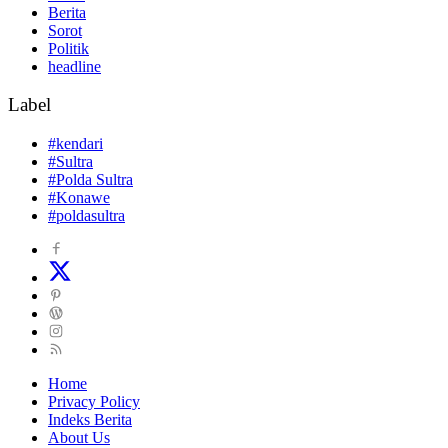
Berita
Sorot
Politik
headline
Label
#kendari
#Sultra
#Polda Sultra
#Konawe
#poldasultra
Home
Privacy Policy
Indeks Berita
About Us