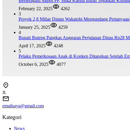
Berseragam Satpol PP, Siska Karina Imran Tegaskan Komi
February 22, 2025
4262
3
Proyek 2,8 Miliar Distan Wakatobi Mengundang Pertanyaa
January 25, 2025
4259
4
Bupati Buteng Pangkas Anggaran Perjalanan Dinas Rp28 Mi
April 17, 2025
4248
5
Pelaku Pemerkosaan Anak di Konkep Ditangkap Setelah Emp
October 6, 2025
4077
Jl.
emailsaya@gmail.com
Kategori
News