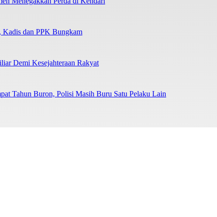
tmen Menegakkan Perda di Kendari
n, Kadis dan PPK Bungkam
liar Demi Kesejahteraan Rakyat
at Tahun Buron, Polisi Masih Buru Satu Pelaku Lain