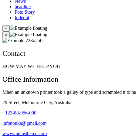
News
headline
Foto Story
Indepht
×
×
Contact
HOW MAY WE HELP YOU
Office Information
Mhen an unknown printer took a galley of type and scrambled it to mak
29 Street, Melbourne City, Australia.
+123-88-956-000
infonouka@gmail.com
www.radiustheme.com