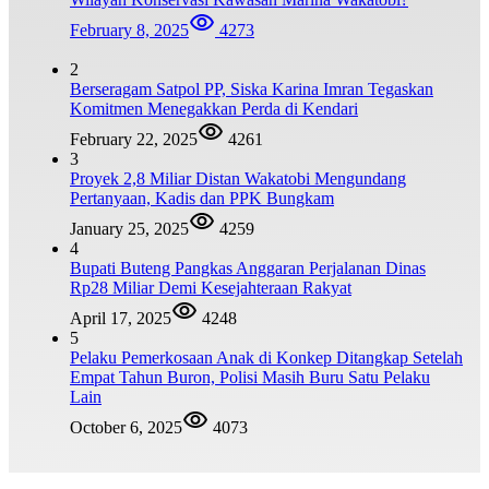
February 8, 2025
4273
2
Berseragam Satpol PP, Siska Karina Imran Tegaskan
Komitmen Menegakkan Perda di Kendari
February 22, 2025
4261
3
Proyek 2,8 Miliar Distan Wakatobi Mengundang
Pertanyaan, Kadis dan PPK Bungkam
January 25, 2025
4259
4
Bupati Buteng Pangkas Anggaran Perjalanan Dinas
Rp28 Miliar Demi Kesejahteraan Rakyat
April 17, 2025
4248
5
Pelaku Pemerkosaan Anak di Konkep Ditangkap Setelah
Empat Tahun Buron, Polisi Masih Buru Satu Pelaku
Lain
October 6, 2025
4073