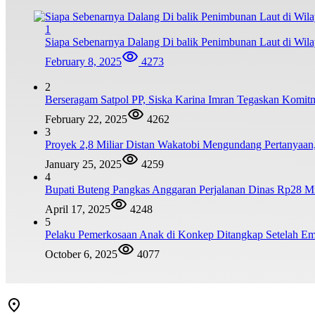
1
Siapa Sebenarnya Dalang Di balik Penimbunan Laut di Wi
February 8, 2025
4273
2
Berseragam Satpol PP, Siska Karina Imran Tegaskan Komi
February 22, 2025
4262
3
Proyek 2,8 Miliar Distan Wakatobi Mengundang Pertanyaa
January 25, 2025
4259
4
Bupati Buteng Pangkas Anggaran Perjalanan Dinas Rp28 Mi
April 17, 2025
4248
5
Pelaku Pemerkosaan Anak di Konkep Ditangkap Setelah Emp
October 6, 2025
4077