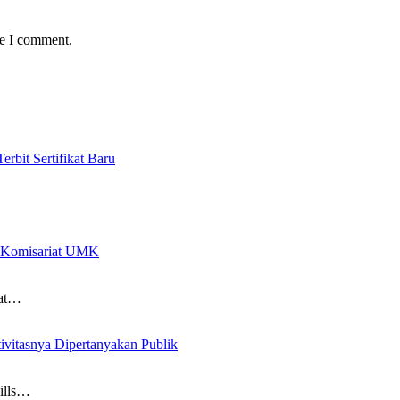
me I comment.
bit Sertifikat Baru
 Komisariat UMK
iat…
vitasnya Dipertanyakan Publik
ills…