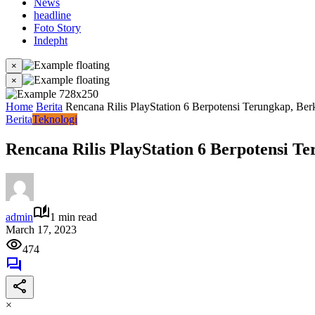
News
headline
Foto Story
Indepht
×
×
Home
Berita
Rencana Rilis PlayStation 6 Berpotensi Terungkap, Ber
Berita
Teknologi
Rencana Rilis PlayStation 6 Berpotensi T
admin
1 min read
March 17, 2023
474
×