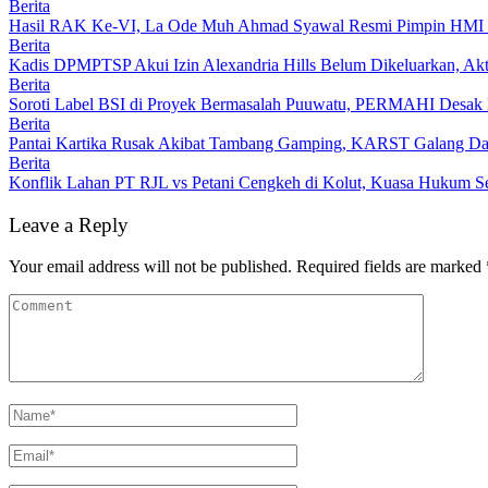
Berita
Hasil RAK Ke-VI, La Ode Muh Ahmad Syawal Resmi Pimpin HMI
Berita
Kadis DPMPTSP Akui Izin Alexandria Hills Belum Dikeluarkan, Akti
Berita
Soroti Label BSI di Proyek Bermasalah Puuwatu, PERMAHI Desak P
Berita
Pantai Kartika Rusak Akibat Tambang Gamping, KARST Galang Dana
Berita
Konflik Lahan PT RJL vs Petani Cengkeh di Kolut, Kuasa Hukum Se
Leave a Reply
Your email address will not be published.
Required fields are marked