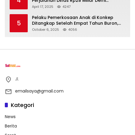
4
Perjalanan Dinas Rp28 Miliar Demi
Kesejahteraan Rakyat
April 17, 2025
4247
Pelaku Pemerkosaan Anak di Konkep
5
Ditangkap Setelah Empat Tahun Buron,
Polisi Masih Buru Satu Pelaku Lain
October 6, 2025
4056
Jl.
emailsaya@gmail.com
Kategori
News
Berita