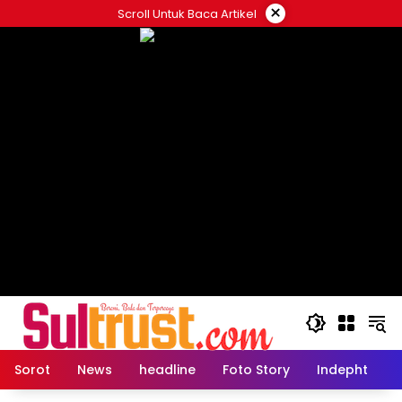
Skip
×
Scroll Untuk Baca Artikel
to
content
Sorot
News
headline
Foto Story
Indepht