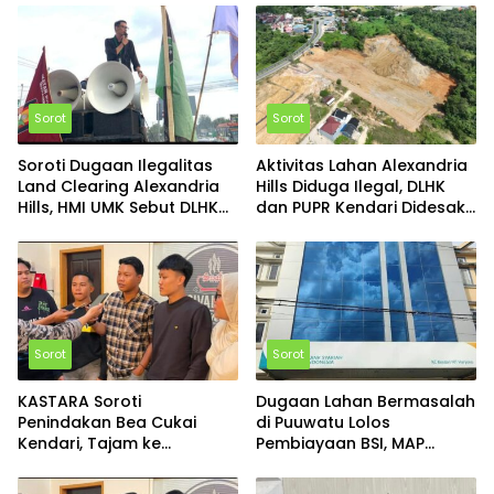
Sorot
Sorot
Soroti Dugaan Ilegalitas
Aktivitas Lahan Alexandria
Land Clearing Alexandria
Hills Diduga Ilegal, DLHK
Hills, HMI UMK Sebut DLHK
dan PUPR Kendari Didesak
Kendari Melakukan
Turun Tangan
Pembiaran
Sorot
Sorot
KASTARA Soroti
Dugaan Lahan Bermasalah
Penindakan Bea Cukai
di Puuwatu Lolos
Kendari, Tajam ke
Pembiayaan BSI, MAP
Pedagang Eceran Namun
HUKUM SULTRA
Tumpul ke Bandar Besar
Pertanyakan Due Diligence