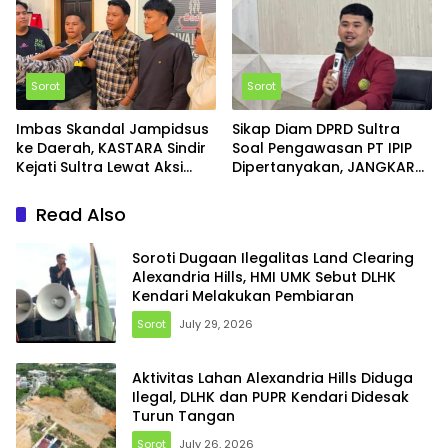
Sorot
Sorot
Imbas Skandal Jampidsus
Sikap Diam DPRD Sultra
ke Daerah, KASTARA Sindir
Soal Pengawasan PT IPIP
Kejati Sultra Lewat Aksi
Dipertanyakan, JANGKAR
Donasi Rp110 Ribu
Sultra Desak Kepastian
RDP
Read Also
Soroti Dugaan Ilegalitas Land Clearing
Alexandria Hills, HMI UMK Sebut DLHK
Kendari Melakukan Pembiaran
Sorot
July 29, 2026
Aktivitas Lahan Alexandria Hills Diduga
Ilegal, DLHK dan PUPR Kendari Didesak
Turun Tangan
Sorot
July 26, 2026