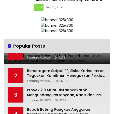
Sorot
July 23, 2026
Popular Posts
Siapa Sebenarnya Dalang Di balik
1
Penimbunan Laut di Wilayah Konservasi
Kawasan Marina Wakatobi?
February 8, 2025
4273
Berseragam Satpol PP, Siska Karina Imran
2
Tegaskan Komitmen Menegakkan Perda
di Kendari
February 22, 2025
4260
Proyek 2,8 Miliar Distan Wakatobi
3
Mengundang Pertanyaan, Kadis dan PPK
Bungkam
January 25, 2025
4259
Bupati Buteng Pangkas Anggaran