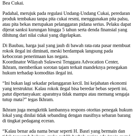
Bea Cukai.
​Padahal, merujuk pada regulasi Undang-Undang Cukai, peredaran
produk tembakau tanpa pita cukai resmi, menggunakan pita palsu,
atau pita bekas merupakan pelanggaran pidana serius. Pelaku dapat
dijerat sanksi kurungan hingga 5 tahun serta denda finansial yang
dihitung dari nilai cukai yang digelapkan.
Di Baubau, harga jual yang jauh di bawah rata-rata pasar membuat
rokok ilegal ini diminati, meski berdampak langsung pada
kebocoran penerimaan kas negara.
​Koordinator Wilayah Sulawesi Tenggara Advocation Center,
Ikhram, memberikan sorotan tajam terkait mandeknya penegakan
hukum terhadap komoditas ilegal ini.
​“Ini bukan lagi sekadar pelanggaran kecil. Ini kejahatan ekonomi
yang terstruktur. Kalau rokok ilegal bisa beredar bebas seperti ini,
patut dipertanyakan: aparatnya tidak mampu atau memang sengaja
tutup mata?” tegas Ikhram.
​Ikhram juga mengkritik lambannya respons otoritas penegak hukum
lokal yang dinilai tidak sebanding dengan masifnya sebaran barang
di tingkat pedagang eceran.
​“Kalau benar ada nama besar seperti H. Basri yang bermain dan