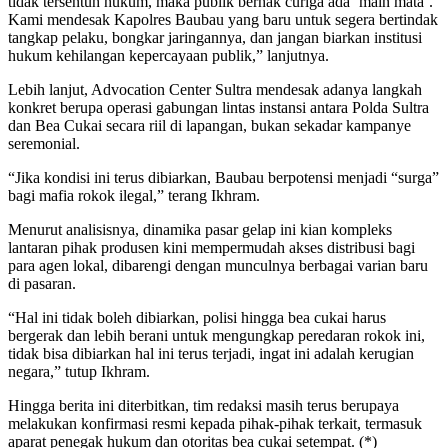
tidak tersentuh hukum, maka publik berhak curiga ada ‘main mata’.
Kami mendesak Kapolres Baubau yang baru untuk segera bertindak
tangkap pelaku, bongkar jaringannya, dan jangan biarkan institusi
hukum kehilangan kepercayaan publik,” lanjutnya.
​Lebih lanjut, Advocation Center Sultra mendesak adanya langkah
konkret berupa operasi gabungan lintas instansi antara Polda Sultra
dan Bea Cukai secara riil di lapangan, bukan sekadar kampanye
seremonial.
​“Jika kondisi ini terus dibiarkan, Baubau berpotensi menjadi “surga”
bagi mafia rokok ilegal,” terang Ikhram.
​Menurut analisisnya, dinamika pasar gelap ini kian kompleks
lantaran pihak produsen kini mempermudah akses distribusi bagi
para agen lokal, dibarengi dengan munculnya berbagai varian baru
di pasaran.
​“Hal ini tidak boleh dibiarkan, polisi hingga bea cukai harus
bergerak dan lebih berani untuk mengungkap peredaran rokok ini,
tidak bisa dibiarkan hal ini terus terjadi, ingat ini adalah kerugian
negara,” tutup Ikhram.
​Hingga berita ini diterbitkan, tim redaksi masih terus berupaya
melakukan konfirmasi resmi kepada pihak-pihak terkait, termasuk
aparat penegak hukum dan otoritas bea cukai setempat. (*)