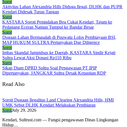
Sorot
Aktivitas Lahan Alexandria Hills Diduga Ilegal, DLHK dan PUPR
Kendari Didesak Turun Tangan
Sorot
KASTARA Soroti Penindakan Bea Cukai Kendari, Tajam ke
Pedagang Eceran Namun Tumpul ke Bandar Besar
Sorot
Dugaan Lahan Bermasalah di Puuwatu Lolos Pembiayaan BSI,
MAP HUKUM SULTRA Pertanyakan Due Diligence
Sorot
Imbas Skandal Jampidsus ke Daerah, KASTARA Sindir Kejati
Sultra Lewat Aksi Donasi Rp110 Ribu
Sorot
Sikap Diam DPRD Sultra Soal Pengawasan PT IPIP
Dipertanyakan, JANGKAR Sultra Desak Kepastian RDP
Read Also
Soroti Dugaan Ilegalitas Land Clearing Alexandria Hills, HMI
UMK Sebut DLHK Kendari Melakukan Pembiaran
Sorot
July 29, 2026
Kendari, Sultrust.com — Fungsi pengawasan Dinas Lingkungan
Hidup…