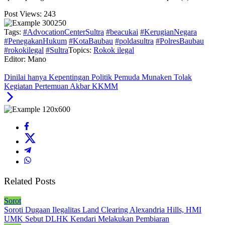
Post Views:
243
Tags:
#AdvocationCenterSultra
#beacukai
#KerugianNegara
#PenegakanHukum
#KotaBaubau
#poldasultra
#PolresBaubau
#rokokilegal
#Sultra
Topics:
Rokok ilegal
Editor: Mano
Dinilai hanya Kepentingan Politik Pemuda Munaken Tolak
Kegiatan Pertemuan Akbar KKMM
Related Posts
Sorot
Soroti Dugaan Ilegalitas Land Clearing Alexandria Hills, HMI
UMK Sebut DLHK Kendari Melakukan Pembiaran