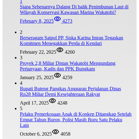
1
Siapa Sebenarnya Dalang Di balik Penimbunan Laut di
Wilayah Konservasi Kawasan Marina Wakatobi?
February 8, 2025
4273
2
Berseragam Satpol PP, Siska Karina Imran Tegaskan
Komitmen Menegakkan Perda di Kendari
February 22, 2025
4260
3
Proyek 2,8 Miliar Distan Wakatobi Mengundang
Pertanyaan, Kadis dan PPK Bungkam
January 25, 2025
4259
4
Bupati Buteng Pangkas Anggaran Perjalanan Dinas
Rp28 Miliar Demi Kesejahteraan Rakyat
April 17, 2025
4248
5
Pelaku Pemerkosaan Anak di Konkep Ditangkap Setelah
Empat Tahun Buron, Polisi Masih Buru Satu Pelaku
Lain
October 6, 2025
4058