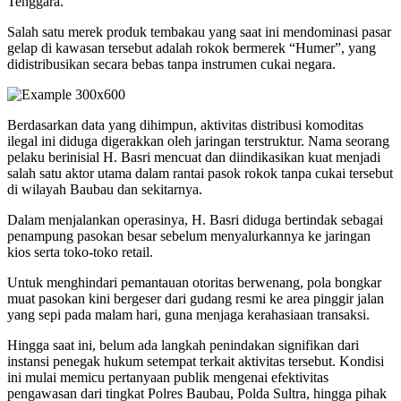
Tenggara.
Salah satu merek produk tembakau yang saat ini mendominasi pasar
gelap di kawasan tersebut adalah rokok bermerek “Humer”, yang
didistribusikan secara bebas tanpa instrumen cukai negara.
​Berdasarkan data yang dihimpun, aktivitas distribusi komoditas
ilegal ini diduga digerakkan oleh jaringan terstruktur. Nama seorang
pelaku berinisial H. Basri mencuat dan diindikasikan kuat menjadi
salah satu aktor utama dalam rantai pasok rokok tanpa cukai tersebut
di wilayah Baubau dan sekitarnya.
​Dalam menjalankan operasinya, H. Basri diduga bertindak sebagai
penampung pasokan besar sebelum menyalurkannya ke jaringan
kios serta toko-toko retail.
Untuk menghindari pemantauan otoritas berwenang, pola bongkar
muat pasokan kini bergeser dari gudang resmi ke area pinggir jalan
yang sepi pada malam hari, guna menjaga kerahasiaan transaksi.
​Hingga saat ini, belum ada langkah penindakan signifikan dari
instansi penegak hukum setempat terkait aktivitas tersebut. Kondisi
ini mulai memicu pertanyaan publik mengenai efektivitas
pengawasan dari tingkat Polres Baubau, Polda Sultra, hingga pihak