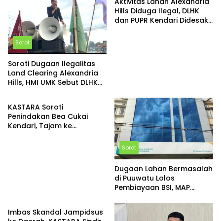
Aktivitas Lahan Alexandria
Hills Diduga Ilegal, DLHK
dan PUPR Kendari Didesak
Turun Tangan
Sorot
Soroti Dugaan Ilegalitas
Land Clearing Alexandria
Hills, HMI UMK Sebut DLHK
Sorot
Kendari Melakukan
Pembiaran
KASTARA Soroti
Penindakan Bea Cukai
Kendari, Tajam ke
Pedagang Eceran Namun
Tumpul ke Bandar Besar
Sorot
Dugaan Lahan Bermasalah
di Puuwatu Lolos
Pembiayaan BSI, MAP
Sorot
HUKUM SULTRA
Pertanyakan Due Diligence
Imbas Skandal Jampidsus