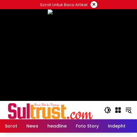
Skip
×
Scroll Untuk Baca Artikel
to
content
Sorot
News
headline
Foto Story
Indepht