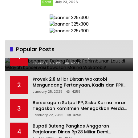
Sorot
July 23, 2026
Popular Posts
Siapa Sebenarnya Dalang Di balik
1
Penimbunan Laut di Wilayah Konservasi
Kawasan Marina Wakatobi?
February 8, 2025
4273
Proyek 2,8 Miliar Distan Wakatobi
2
Mengundang Pertanyaan, Kadis dan PPK
Bungkam
January 25, 2025
4259
Berseragam Satpol PP, Siska Karina Imran
3
Tegaskan Komitmen Menegakkan Perda
di Kendari
February 22, 2025
4258
Bupati Buteng Pangkas Anggaran
4
Perjalanan Dinas Rp28 Miliar Demi
Kesejahteraan Rakyat