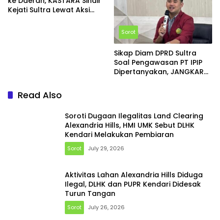
ke Daerah, KASTARA Sindir
Kejati Sultra Lewat Aksi
Donasi Rp110 Ribu
Sorot
Sikap Diam DPRD Sultra
Soal Pengawasan PT IPIP
Dipertanyakan, JANGKAR
Sultra Desak Kepastian
RDP
Read Also
Soroti Dugaan Ilegalitas Land Clearing
Alexandria Hills, HMI UMK Sebut DLHK
Kendari Melakukan Pembiaran
Sorot
July 29, 2026
Aktivitas Lahan Alexandria Hills Diduga
Ilegal, DLHK dan PUPR Kendari Didesak
Turun Tangan
Sorot
July 26, 2026