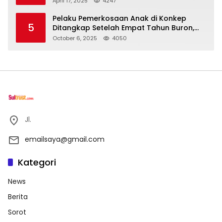
April 17, 2025
4247
Pelaku Pemerkosaan Anak di Konkep
5
Ditangkap Setelah Empat Tahun Buron,
Polisi Masih Buru Satu Pelaku Lain
October 6, 2025
4050
Jl.
emailsaya@gmail.com
Kategori
News
Berita
Sorot