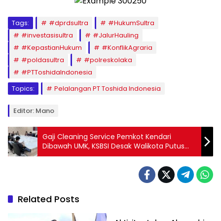
Tags:
#dprdsultra
#HukumSultra
#investasisultra
#JalurHauling
#KepastianHukum
#KonflikAgraria
#poldasultra
#polreskolaka
#PTToshidaIndonesia
Topics:
Pelalangan PT Toshida Indonesia
Editor: Mano
Gaji Cleaning Service Pemkot Kendari
Dibawah UMK, KSBSI Desak Walikota Putus
Kontrak CV Indo Tamaya
Related Posts
Sorot