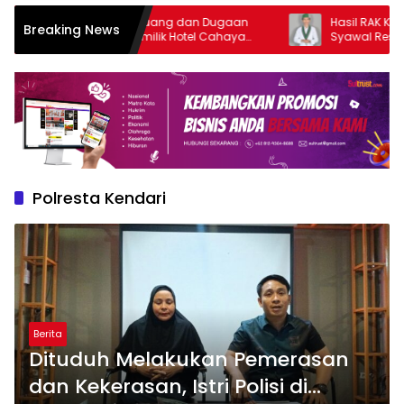
ntut Barang Dibuang dan Dugaan
Hasil RAK Ke-VI, La Od
Breaking News
ganiayaan, Pemilik Hotel Cahaya
Syawal Resmi Pimpin HM
dari Dipolisikan Tamunya
Polresta Kendari
Berita
Dituduh Melakukan Pemerasan
dan Kekerasan, Istri Polisi di