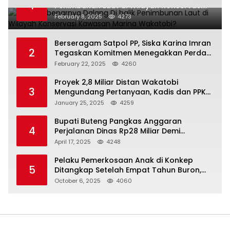
1
Penimbunan Laut di Wilayah Konservasi
Kawasan Marina Wakatobi?
February 8, 2025
4273
Berseragam Satpol PP, Siska Karina Imran
2
Tegaskan Komitmen Menegakkan Perda
di Kendari
February 22, 2025
4260
Proyek 2,8 Miliar Distan Wakatobi
3
Mengundang Pertanyaan, Kadis dan PPK
Bungkam
January 25, 2025
4259
Bupati Buteng Pangkas Anggaran
4
Perjalanan Dinas Rp28 Miliar Demi
Kesejahteraan Rakyat
April 17, 2025
4248
Pelaku Pemerkosaan Anak di Konkep
5
Ditangkap Setelah Empat Tahun Buron,
Polisi Masih Buru Satu Pelaku Lain
October 6, 2025
4060