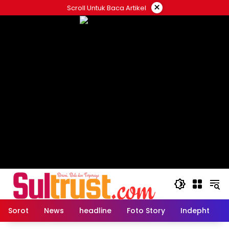
Skip
×
Scroll Untuk Baca Artikel
to
content
Sorot
News
headline
Foto Story
Indepht