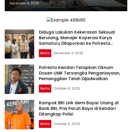
Kendari: ‘Justru Saya yang Jadi
December 8, 2025
Korban Penipuan’
Diduga Lakukan Kekerasan Seksual
Berulang, Manajer Koperasi Karya
Samaturu Dilaporkan ke Polresta
Kendari
Berita
December 3, 2025
Polresta Kendari Tetapkan Oknum
Dosen UMK Tersangka Penganiayaan,
Pemanggilan Telah Dijadwalkan
Berita
October 6, 2025
Rampok BRI Link demi Bayar Utang di
Bank BRI, Pria Paruh Baya di Kendari
Ditangkap Polisi
Berita
October 6, 2025