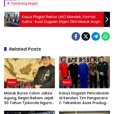
Tambang Ilegal
Kasus Plagiat Rektor UHO Mandek, Format
Sultra : Kuat Dugaan Dirjen Dikti Masuk Angin
Related Posts
News
News
Masuk Bursa Calon Jaksa
Kasus Dugaan Pencabulan
Agung, Begini Rekam Jejak
di Kendari, Tim Pengacara
30 Tahun Tjokorda Ngurah
C Tekankan Asas Praduga
Agung di Korps Adhyaksa
Tak Bersalah