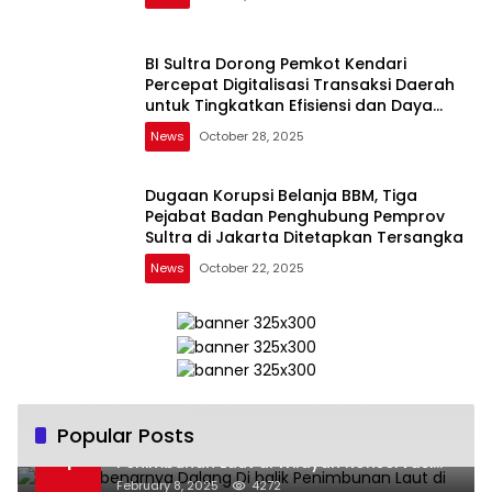
BI Sultra Dorong Pemkot Kendari
Percepat Digitalisasi Transaksi Daerah
untuk Tingkatkan Efisiensi dan Daya
Saing
News
October 28, 2025
Dugaan Korupsi Belanja BBM, Tiga
Pejabat Badan Penghubung Pemprov
Sultra di Jakarta Ditetapkan Tersangka
News
October 22, 2025
Popular Posts
Siapa Sebenarnya Dalang Di balik
1
Penimbunan Laut di Wilayah Konservasi
Kawasan Marina Wakatobi?
February 8, 2025
4272