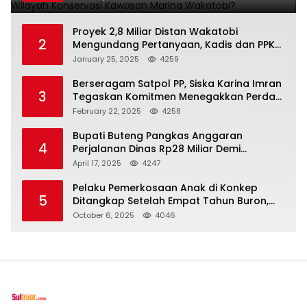
Proyek 2,8 Miliar Distan Wakatobi
2
Mengundang Pertanyaan, Kadis dan PPK
Bungkam
January 25, 2025
4259
Berseragam Satpol PP, Siska Karina Imran
3
Tegaskan Komitmen Menegakkan Perda
di Kendari
February 22, 2025
4258
Bupati Buteng Pangkas Anggaran
4
Perjalanan Dinas Rp28 Miliar Demi
Kesejahteraan Rakyat
April 17, 2025
4247
Pelaku Pemerkosaan Anak di Konkep
5
Ditangkap Setelah Empat Tahun Buron,
Polisi Masih Buru Satu Pelaku Lain
October 6, 2025
4046