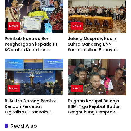
News
News
Pemkab Konawe Beri
Jelang Musprov, Kadin
Penghargaan kepada PT
Sultra Gandeng BNN
SCM atas Kontribusi
Sosialisasikan Bahaya
Investasi Bagi
Narkotika
Pembangunan Daerah
News
News
BI Sultra Dorong Pemkot
Dugaan Korupsi Belanja
Kendari Percepat
BBM, Tiga Pejabat Badan
Digitalisasi Transaksi
Penghubung Pemprov
Daerah untuk Tingkatkan
Sultra di Jakarta
Efisiensi dan Daya Saing
Ditetapkan Tersangka
Read Also