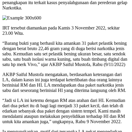
penangkapan itu terkait kasus penyalahgunaan dan perederan gelap
Narkotika.
IRT tersebut diamankan pada Kamis 3 November 2022, sekitar
23.00 Wita.
“Barang bukti yang berhasil kita amankan 31 paket pelastik bening
dengan berat bruto 22,46 gram yang di duga berisi narkotika jenis
sabu. Kemudian satu set pelastik bening ukuran besar, satu sendok
sabu, satu buah isolasi warna kuning, satu buah timbang digital dan
satu hp merk Vivo,” ujar AKBP Saiful Mustofa, Rabu (9/11/2022)
AKBP Saiful Mustofa mengatakan, berdasarkan keterangan dari
LA, dalam kasus ini juga terdapat keterlibatan dua orang lainnya
berinisial RM dan HI. LA mendapatkan dua paket narkotika jenis
sabu dari seseorang berinisial HI yang diterima langsung oleh RM.
“Jadi si LA ini ketemu dengan RM atas arahan dari HI. Kemudian
dari dua peket itu di bagi lagi menjadi 33 paket kecil, dan telah di
edarkan sebanyak dua paket dengan sistem tempel. Kami masih
mendalami ataupun melakukan penyelidikan terhadap HI dan RM
untuk kita amankan juga,” ungkapnya, Rabu 9 November 2022.
Ia mengungkapkan, motif dari tersangka LA nekat mengedarkan