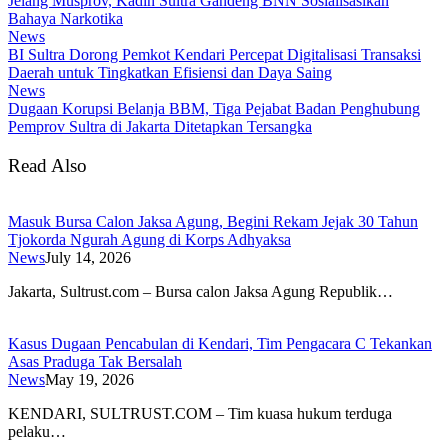
Jelang Musprov, Kadin Sultra Gandeng BNN Sosialisasikan
Bahaya Narkotika
News
BI Sultra Dorong Pemkot Kendari Percepat Digitalisasi Transaksi
Daerah untuk Tingkatkan Efisiensi dan Daya Saing
News
Dugaan Korupsi Belanja BBM, Tiga Pejabat Badan Penghubung
Pemprov Sultra di Jakarta Ditetapkan Tersangka
Read Also
Masuk Bursa Calon Jaksa Agung, Begini Rekam Jejak 30 Tahun
Tjokorda Ngurah Agung di Korps Adhyaksa
News
July 14, 2026
​Jakarta, Sultrust.com – Bursa calon Jaksa Agung Republik…
Kasus Dugaan Pencabulan di Kendari, Tim Pengacara C Tekankan
Asas Praduga Tak Bersalah
News
May 19, 2026
KENDARI, SULTRUST.COM – Tim kuasa hukum terduga
pelaku…