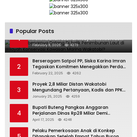
Popular Posts
Siapa Sebenarnya Dalang Di balik
1
Penimbunan Laut di Wilayah Konservasi
Kawasan Marina Wakatobi?
February 8, 2025
4273
Berseragam Satpol PP, Siska Karina Imran
2
Tegaskan Komitmen Menegakkan Perda
di Kendari
February 22, 2025
4262
Proyek 2,8 Miliar Distan Wakatobi
3
Mengundang Pertanyaan, Kadis dan PPK
Bungkam
January 25, 2025
4259
Bupati Buteng Pangkas Anggaran
4
Perjalanan Dinas Rp28 Miliar Demi
Kesejahteraan Rakyat
April 17, 2025
4248
Pelaku Pemerkosaan Anak di Konkep
5
Ditangkap Setelah Empat Tahun Buron,