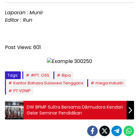
Laporan : Munir
Editor : Run
Post Views:
601
Tags:
#PT. OSS
Bipa
Kantor Bahasa Sulawesi Tenggara
mega industri
PT VDNIP
DW BPMP Sultra Bersama Dikmudora Kendari
Gelar Seminar Pendidikan