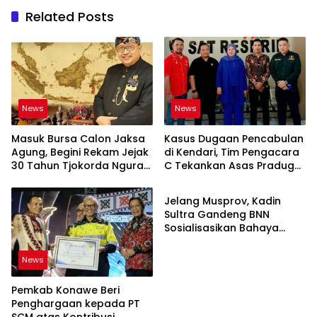
Related Posts
News
News
Masuk Bursa Calon Jaksa
Kasus Dugaan Pencabulan
Agung, Begini Rekam Jejak
di Kendari, Tim Pengacara
30 Tahun Tjokorda Ngurah
C Tekankan Asas Praduga
News
Agung di Korps Adhyaksa
Tak Bersalah
Jelang Musprov, Kadin
Sultra Gandeng BNN
Sosialisasikan Bahaya
Narkotika
News
Pemkab Konawe Beri
Penghargaan kepada PT