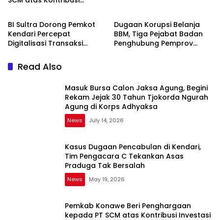
SCM atas Kontribusi
News
News
Investasi Bagi
Pembangunan Daerah
BI Sultra Dorong Pemkot
Dugaan Korupsi Belanja
Kendari Percepat
BBM, Tiga Pejabat Badan
Digitalisasi Transaksi
Penghubung Pemprov
Daerah untuk Tingkatkan
Sultra di Jakarta
Efisiensi dan Daya Saing
Ditetapkan Tersangka
Read Also
Masuk Bursa Calon Jaksa Agung, Begini
Rekam Jejak 30 Tahun Tjokorda Ngurah
Agung di Korps Adhyaksa
News
July 14, 2026
Kasus Dugaan Pencabulan di Kendari,
Tim Pengacara C Tekankan Asas
Praduga Tak Bersalah
News
May 19, 2026
Pemkab Konawe Beri Penghargaan
kepada PT SCM atas Kontribusi Investasi