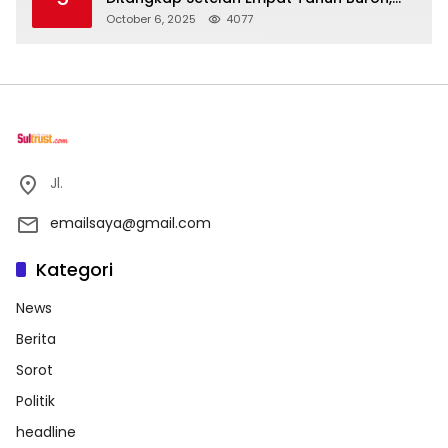
Polisi Masih Buru Satu Pelaku Lain
October 6, 2025
4077
Jl.
emailsaya@gmail.com
Kategori
News
Berita
Sorot
Politik
headline