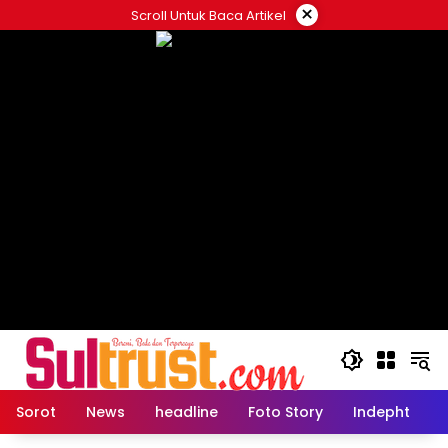
Skip
×
Scroll Untuk Baca Artikel
to
content
Sorot
News
headline
Foto Story
Indepht