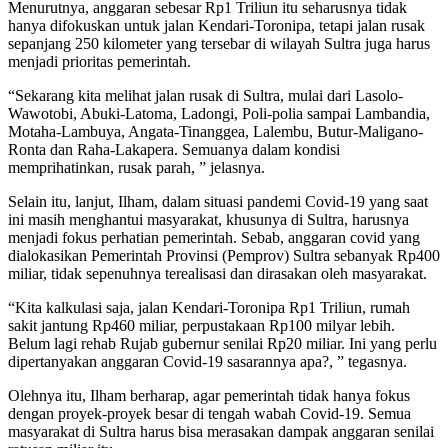
Menurutnya, anggaran sebesar Rp1 Triliun itu seharusnya tidak
hanya difokuskan untuk jalan Kendari-Toronipa, tetapi jalan rusak
sepanjang 250 kilometer yang tersebar di wilayah Sultra juga harus
menjadi prioritas pemerintah.
“Sekarang kita melihat jalan rusak di Sultra, mulai dari Lasolo-
Wawotobi, Abuki-Latoma, Ladongi, Poli-polia sampai Lambandia,
Motaha-Lambuya, Angata-Tinanggea, Lalembu, Butur-Maligano-
Ronta dan Raha-Lakapera. Semuanya dalam kondisi
memprihatinkan, rusak parah, ” jelasnya.
Selain itu, lanjut, Ilham, dalam situasi pandemi Covid-19 yang saat
ini masih menghantui masyarakat, khusunya di Sultra, harusnya
menjadi fokus perhatian pemerintah. Sebab, anggaran covid yang
dialokasikan Pemerintah Provinsi (Pemprov) Sultra sebanyak Rp400
miliar, tidak sepenuhnya terealisasi dan dirasakan oleh masyarakat.
“Kita kalkulasi saja, jalan Kendari-Toronipa Rp1 Triliun, rumah
sakit jantung Rp460 miliar, perpustakaan Rp100 milyar lebih.
Belum lagi rehab Rujab gubernur senilai Rp20 miliar. Ini yang perlu
dipertanyakan anggaran Covid-19 sasarannya apa?, ” tegasnya.
Olehnya itu, Ilham berharap, agar pemerintah tidak hanya fokus
dengan proyek-proyek besar di tengah wabah Covid-19. Semua
masyarakat di Sultra harus bisa merasakan dampak anggaran senilai