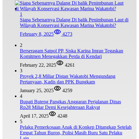
1
Siapa Sebenarnya Dalang Di balik Penimbunan Laut di
Wilayah Konservasi Kawasan Marina Wakatobi?
February 8, 2025
4273
2
Berseragam Satpol PP, Siska Karina Imran Tegaskan
Komitmen Menegakkan Perda di Kendari
February 22, 2025
4261
3
Proyek 2,8 Miliar Distan Wakatobi Mengundang
Pertanyaan, Kadis dan PPK Bungkam
January 25, 2025
4259
4
Bupati Buteng Pangkas Anggaran Perjalanan Dinas
Rp28 Miliar Demi Kesejahteraan Rakyat
April 17, 2025
4248
5
Pelaku Pemerkosaan Anak di Konkep Ditangkap Setelah
Empat Tahun Buron, Polisi Masih Buru Satu Pelaku
Lain