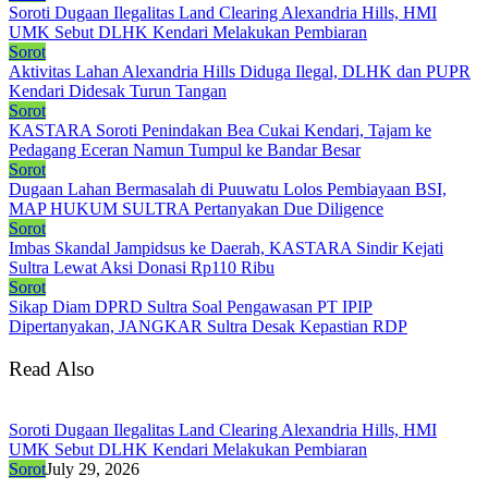
Soroti Dugaan Ilegalitas Land Clearing Alexandria Hills, HMI
UMK Sebut DLHK Kendari Melakukan Pembiaran
Sorot
Aktivitas Lahan Alexandria Hills Diduga Ilegal, DLHK dan PUPR
Kendari Didesak Turun Tangan
Sorot
KASTARA Soroti Penindakan Bea Cukai Kendari, Tajam ke
Pedagang Eceran Namun Tumpul ke Bandar Besar
Sorot
Dugaan Lahan Bermasalah di Puuwatu Lolos Pembiayaan BSI,
MAP HUKUM SULTRA Pertanyakan Due Diligence
Sorot
Imbas Skandal Jampidsus ke Daerah, KASTARA Sindir Kejati
Sultra Lewat Aksi Donasi Rp110 Ribu
Sorot
Sikap Diam DPRD Sultra Soal Pengawasan PT IPIP
Dipertanyakan, JANGKAR Sultra Desak Kepastian RDP
Read Also
Soroti Dugaan Ilegalitas Land Clearing Alexandria Hills, HMI
UMK Sebut DLHK Kendari Melakukan Pembiaran
Sorot
July 29, 2026