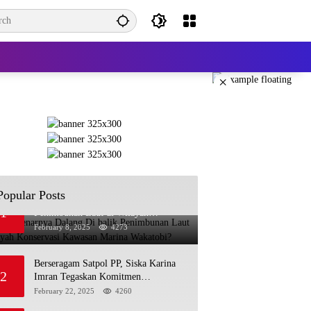
×
Popular Posts
Siapa Sebenarnya Dalang Di balik
1
Penimbunan Laut di Wilayah
Konservasi Kawasan Marina
February 8, 2025
4273
Wakatobi?
Berseragam Satpol PP, Siska Karina
2
Imran Tegaskan Komitmen
Menegakkan Perda di Kendari
February 22, 2025
4260