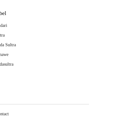
bel
dari
tra
da Sultra
nawe
dasultra
ntact