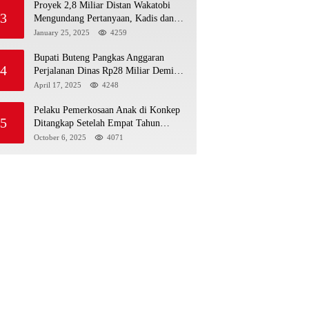
Proyek 2,8 Miliar Distan Wakatobi
3
Mengundang Pertanyaan, Kadis dan
PPK Bungkam
January 25, 2025
4259
Bupati Buteng Pangkas Anggaran
4
Perjalanan Dinas Rp28 Miliar Demi
Kesejahteraan Rakyat
April 17, 2025
4248
Pelaku Pemerkosaan Anak di Konkep
5
Ditangkap Setelah Empat Tahun
Buron, Polisi Masih Buru Satu Pelaku
October 6, 2025
4071
Lain