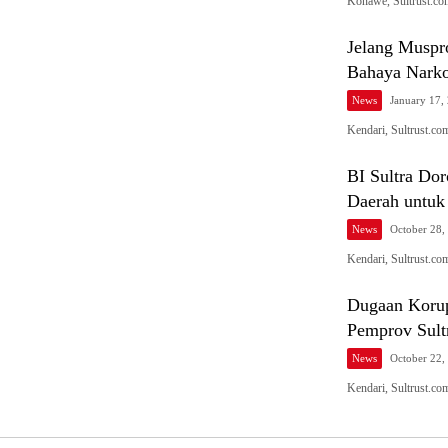
Konawe, Sultrust.c
Jelang Muspr
Bahaya Narko
News
January 17,
Kendari, Sultrust.c
BI Sultra Dor
Daerah untuk 
News
October 28,
Kendari, Sultrust.co
Dugaan Korup
Pemprov Sultr
News
October 22,
Kendari, Sultrust.co