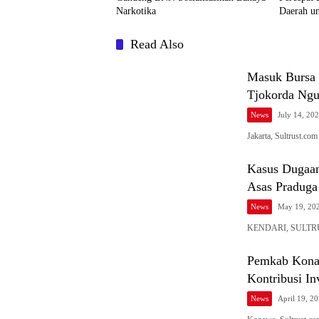
Narkotika
Daerah un
dan Daya
Read Also
Masuk Bursa 
Tjokorda Ngu
News
July 14, 20
​Jakarta, Sultrust.c
Kasus Dugaan
Asas Praduga
News
May 19, 20
KENDARI, SULTRUS
Pemkab Kona
Kontribusi I
News
April 19, 2