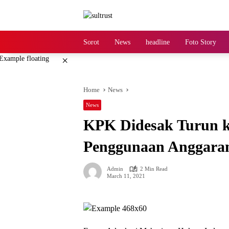
Skip
to
content
Sorot
News
headline
Foto Story
×
Home
News
News
KPK Didesak Turun ke
Penggunaan Anggaran
Admin
2 Min Read
March 11, 2021