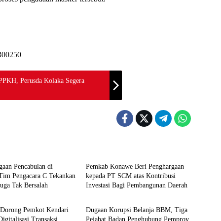
PPKH, Perusda Kolaka Segera
News
gaan Pencabulan di
Pemkab Konawe Beri Penghargaan
 Tim Pengacara C Tekankan
kepada PT SCM atas Kontribusi
uga Tak Bersalah
Investasi Bagi Pembangunan Daerah
News
a Dorong Pemkot Kendari
Dugaan Korupsi Belanja BBM, Tiga
Digitalisasi Transaksi
Pejabat Badan Penghubung Pemprov