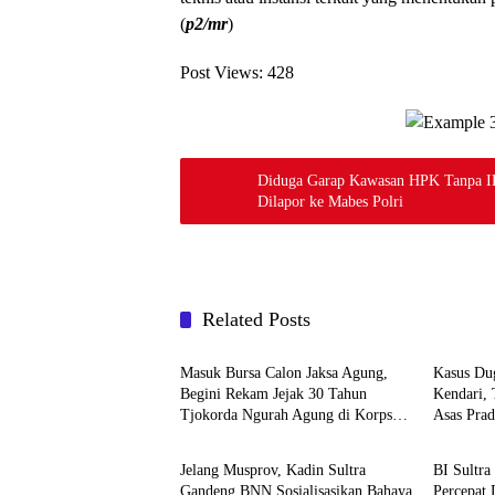
(
p2/mr
)
Post Views:
428
Diduga Garap Kawasan HPK Tanpa I
Dilapor ke Mabes Polri
Related Posts
News
News
Masuk Bursa Calon Jaksa Agung,
Kasus Du
Begini Rekam Jejak 30 Tahun
Kendari,
Tjokorda Ngurah Agung di Korps
Asas Prad
News
News
Adhyaksa
Jelang Musprov, Kadin Sultra
BI Sultr
Gandeng BNN Sosialisasikan Bahaya
Percepat 