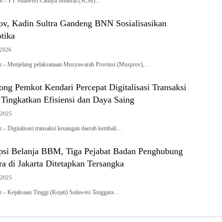
om – PT Sulawesi Cahaya Mineral (SCM)…
ov, Kadin Sultra Gandeng BNN Sosialisasikan
tika
 2026
om – Menjelang pelaksanaan Musyawarah Provinsi (Musprov),…
ong Pemkot Kendari Percepat Digitalisasi Transaksi
Tingkatkan Efisiensi dan Daya Saing
 2025
m – Digitalisasi transaksi keuangan daerah kembali…
si Belanja BBM, Tiga Pejabat Badan Penghubung
a di Jakarta Ditetapkan Tersangka
 2025
m – Kejaksaan Tinggi (Kejati) Sulawesi Tenggara…