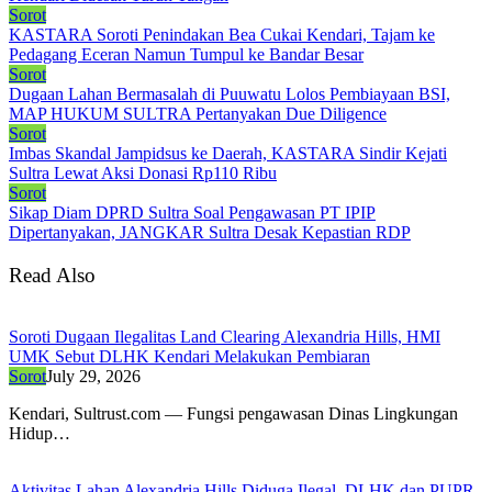
Sorot
KASTARA Soroti Penindakan Bea Cukai Kendari, Tajam ke
Pedagang Eceran Namun Tumpul ke Bandar Besar
Sorot
Dugaan Lahan Bermasalah di Puuwatu Lolos Pembiayaan BSI,
MAP HUKUM SULTRA Pertanyakan Due Diligence
Sorot
Imbas Skandal Jampidsus ke Daerah, KASTARA Sindir Kejati
Sultra Lewat Aksi Donasi Rp110 Ribu
Sorot
Sikap Diam DPRD Sultra Soal Pengawasan PT IPIP
Dipertanyakan, JANGKAR Sultra Desak Kepastian RDP
Read Also
Soroti Dugaan Ilegalitas Land Clearing Alexandria Hills, HMI
UMK Sebut DLHK Kendari Melakukan Pembiaran
Sorot
July 29, 2026
Kendari, Sultrust.com — Fungsi pengawasan Dinas Lingkungan
Hidup…
Aktivitas Lahan Alexandria Hills Diduga Ilegal, DLHK dan PUPR