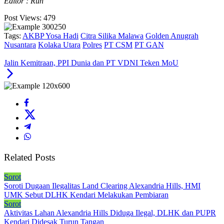
Editor : Run
Post Views:
479
Tags:
AKBP Yosa Hadi
Citra Silika Malawa
Golden Anugrah
Nusantara
Kolaka Utara
Polres
PT CSM
PT GAN
Jalin Kemitraan, PPI Dunia dan PT VDNI Teken MoU
Related Posts
Sorot
Soroti Dugaan Ilegalitas Land Clearing Alexandria Hills, HMI
UMK Sebut DLHK Kendari Melakukan Pembiaran
Sorot
Aktivitas Lahan Alexandria Hills Diduga Ilegal, DLHK dan PUPR
Kendari Didesak Turun Tangan