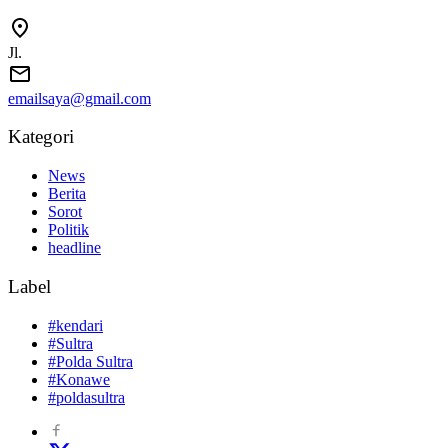
Jl.
emailsaya@gmail.com
Kategori
News
Berita
Sorot
Politik
headline
Label
#kendari
#Sultra
#Polda Sultra
#Konawe
#poldasultra