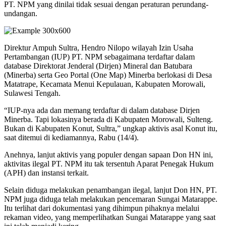
PT. NPM yang dinilai tidak sesuai dengan peraturan perundang-
undangan.
Direktur Ampuh Sultra, Hendro Nilopo wilayah Izin Usaha
Pertambangan (IUP) PT. NPM sebagaimana terdaftar dalam
database Direktorat Jenderal (Dirjen) Mineral dan Batubara
(Minerba) serta Geo Portal (One Map) Minerba berlokasi di Desa
Matatrape, Kecamata Menui Kepulauan, Kabupaten Morowali,
Sulawesi Tengah.
“IUP-nya ada dan memang terdaftar di dalam database Dirjen
Minerba. Tapi lokasinya berada di Kabupaten Morowali, Sulteng.
Bukan di Kabupaten Konut, Sultra,” ungkap aktivis asal Konut itu,
saat ditemui di kediamannya, Rabu (14/4).
Anehnya, lanjut aktivis yang populer dengan sapaan Don HN ini,
aktivitas ilegal PT. NPM itu tak tersentuh Aparat Penegak Hukum
(APH) dan instansi terkait.
Selain diduga melakukan penambangan ilegal, lanjut Don HN, PT.
NPM juga diduga telah melakukan pencemaran Sungai Matarappe.
Itu terlihat dari dokumentasi yang dihimpun pihaknya melalui
rekaman video, yang memperlihatkan Sungai Matarappe yang saat