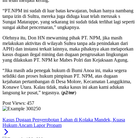
ini telah menjadi kering.
“PT.NPM ini sudah di luar batas kewajaran, bukan hanya nambang
tanpa izin di Sultra, mereka juga diduga kuat telah merusak s
Sungai Matarappe, yang sekarang ini sudah tidak terlihat lagi seperti
sungai akibat pencemaran,” ungkapnya.
Olehnya itu, Don HN mewarning pihak PT. NPM, jika masih
melakukan aktivitas di wilayah Sultea tanpa ada penindakan dari
APH) dan instansi terkait lainnya, maka pihaknya akan melaporkan
kasus dugaan ilegal mining dan dugaan pengrusakan lingkungan
yang dilakukan PT. NPM ke Mabes Polri dan Kejaksaan Agung.
“Jika masih ada penegak hukum di Bumi Anoa ini, maka segera
selidiki dan proses hukum pimpinan PT. NPM, atas dugaan
kejahatan pertambangan di Desa Molore, Kecamatan Langgikima,
Konawe Utara. Kalau tidak, maka kasus ini akan kami adukan
langsung ke pusat,” tegasnya. (
p2/mr
)
Post Views:
457
Kasus Dugaan Penyerobotan Lahan di Kolaka Mandek, Kuasa
Hukum Ancam Lapor Propam