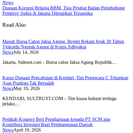
News
Dugaan Korupsi Belanja BBM, Tiga Pejabat Badan Penghubung
Pemprov Sultra di Jakarta Ditetapkan Tersangka
Read Also
Masuk Bursa Calon Jaksa Agung, Begini Rekam Jejak 30 Tahun
Tjokorda Ngurah Agung di Korps Adhyaksa
News
July 14, 2026
​Jakarta, Sultrust.com – Bursa calon Jaksa Agung Republik…
Kasus Dugaan Pencabulan di Kendari, Tim Pengacara C Tekankan
Asas Praduga Tak Bersalah
News
May 19, 2026
KENDARI, SULTRUST.COM – Tim kuasa hukum terduga
pelaku…
Pemkab Konawe Beri Penghargaan kepada PT SCM atas
Kontribusi Investasi Bagi Pembangunan Daerah
News
April 19, 2026