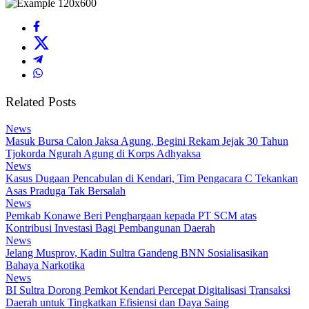
Related Posts
News
Masuk Bursa Calon Jaksa Agung, Begini Rekam Jejak 30 Tahun
Tjokorda Ngurah Agung di Korps Adhyaksa
News
Kasus Dugaan Pencabulan di Kendari, Tim Pengacara C Tekankan
Asas Praduga Tak Bersalah
News
Pemkab Konawe Beri Penghargaan kepada PT SCM atas
Kontribusi Investasi Bagi Pembangunan Daerah
News
Jelang Musprov, Kadin Sultra Gandeng BNN Sosialisasikan
Bahaya Narkotika
News
BI Sultra Dorong Pemkot Kendari Percepat Digitalisasi Transaksi
Daerah untuk Tingkatkan Efisiensi dan Daya Saing