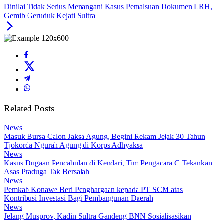
Dinilai Tidak Serius Menangani Kasus Pemalsuan Dokumen LRH,
Gemib Geruduk Kejati Sultra
Related Posts
News
Masuk Bursa Calon Jaksa Agung, Begini Rekam Jejak 30 Tahun
Tjokorda Ngurah Agung di Korps Adhyaksa
News
Kasus Dugaan Pencabulan di Kendari, Tim Pengacara C Tekankan
Asas Praduga Tak Bersalah
News
Pemkab Konawe Beri Penghargaan kepada PT SCM atas
Kontribusi Investasi Bagi Pembangunan Daerah
News
Jelang Musprov, Kadin Sultra Gandeng BNN Sosialisasikan