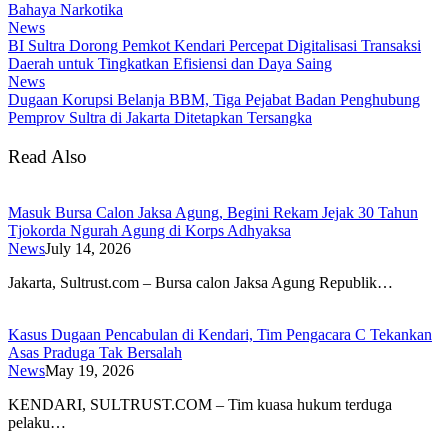
Bahaya Narkotika
News
BI Sultra Dorong Pemkot Kendari Percepat Digitalisasi Transaksi
Daerah untuk Tingkatkan Efisiensi dan Daya Saing
News
Dugaan Korupsi Belanja BBM, Tiga Pejabat Badan Penghubung
Pemprov Sultra di Jakarta Ditetapkan Tersangka
Read Also
Masuk Bursa Calon Jaksa Agung, Begini Rekam Jejak 30 Tahun
Tjokorda Ngurah Agung di Korps Adhyaksa
News
July 14, 2026
​Jakarta, Sultrust.com – Bursa calon Jaksa Agung Republik…
Kasus Dugaan Pencabulan di Kendari, Tim Pengacara C Tekankan
Asas Praduga Tak Bersalah
News
May 19, 2026
KENDARI, SULTRUST.COM – Tim kuasa hukum terduga
pelaku…