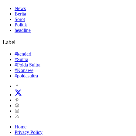
News
Berita
Sorot
Politik
headline
Label
#kendari
#Sultra
#Polda Sultra
#Konawe
#poldasultra
Home
Privacy Policy