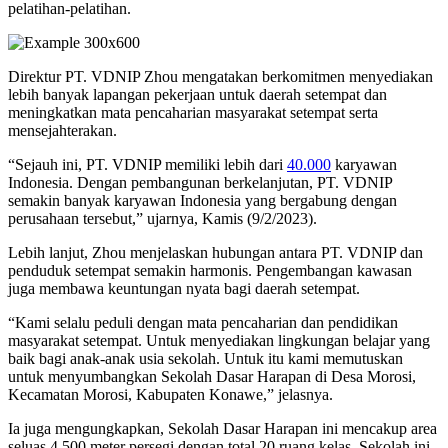
pelatihan-pelatihan.
Direktur PT. VDNIP Zhou mengatakan berkomitmen menyediakan
lebih banyak lapangan pekerjaan untuk daerah setempat dan
meningkatkan mata pencaharian masyarakat setempat serta
mensejahterakan.
“Sejauh ini, PT. VDNIP memiliki lebih dari
40.000
karyawan
Indonesia. Dengan pembangunan berkelanjutan, PT. VDNIP
semakin banyak karyawan Indonesia yang bergabung dengan
perusahaan tersebut,” ujarnya, Kamis (9/2/2023).
Lebih lanjut, Zhou menjelaskan hubungan antara PT. VDNIP dan
penduduk setempat semakin harmonis. Pengembangan kawasan
juga membawa keuntungan nyata bagi daerah setempat.
“Kami selalu peduli dengan mata pencaharian dan pendidikan
masyarakat setempat. Untuk menyediakan lingkungan belajar yang
baik bagi anak-anak usia sekolah. Untuk itu kami memutuskan
untuk menyumbangkan Sekolah Dasar Harapan di Desa Morosi,
Kecamatan Morosi, Kabupaten Konawe,” jelasnya.
Ia juga mengungkapkan, Sekolah Dasar Harapan ini mencakup area
seluas 4.500 meter persegi dengan total 20 ruang kelas. Sekolah ini