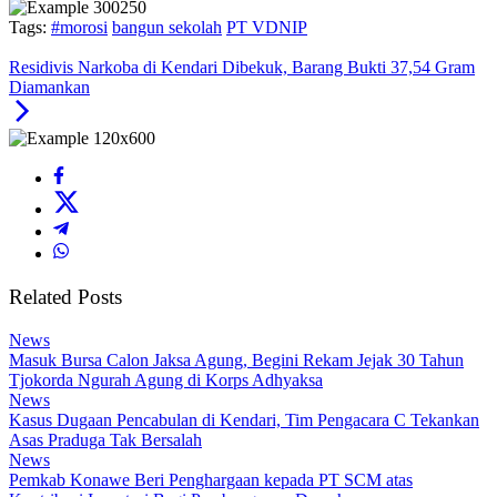
Tags:
#morosi
bangun sekolah
PT VDNIP
Residivis Narkoba di Kendari Dibekuk, Barang Bukti 37,54 Gram
Diamankan
Related Posts
News
Masuk Bursa Calon Jaksa Agung, Begini Rekam Jejak 30 Tahun
Tjokorda Ngurah Agung di Korps Adhyaksa
News
Kasus Dugaan Pencabulan di Kendari, Tim Pengacara C Tekankan
Asas Praduga Tak Bersalah
News
Pemkab Konawe Beri Penghargaan kepada PT SCM atas