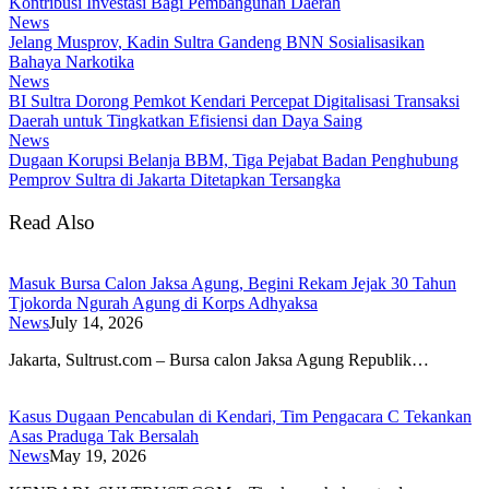
Kontribusi Investasi Bagi Pembangunan Daerah
News
Jelang Musprov, Kadin Sultra Gandeng BNN Sosialisasikan
Bahaya Narkotika
News
BI Sultra Dorong Pemkot Kendari Percepat Digitalisasi Transaksi
Daerah untuk Tingkatkan Efisiensi dan Daya Saing
News
Dugaan Korupsi Belanja BBM, Tiga Pejabat Badan Penghubung
Pemprov Sultra di Jakarta Ditetapkan Tersangka
Read Also
Masuk Bursa Calon Jaksa Agung, Begini Rekam Jejak 30 Tahun
Tjokorda Ngurah Agung di Korps Adhyaksa
News
July 14, 2026
​Jakarta, Sultrust.com – Bursa calon Jaksa Agung Republik…
Kasus Dugaan Pencabulan di Kendari, Tim Pengacara C Tekankan
Asas Praduga Tak Bersalah
News
May 19, 2026