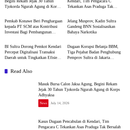
Begini Rekam Jejak 30 Tahun
Kendari, Tim Pengacara C
Tjokorda Ngurah Agung di Korps
Tekankan Asas Praduga Tak
News
News
Adhyaksa
Bersalah
Pemkab Konawe Beri Penghargaan
Jelang Musprov, Kadin Sultra
kepada PT SCM atas Kontribusi
Gandeng BNN Sosialisasikan
Investasi Bagi Pembangunan
Bahaya Narkotika
News
News
Daerah
BI Sultra Dorong Pemkot Kendari
Dugaan Korupsi Belanja BBM,
Percepat Digitalisasi Transaksi
Tiga Pejabat Badan Penghubung
Daerah untuk Tingkatkan Efisiensi
Pemprov Sultra di Jakarta
dan Daya Saing
Ditetapkan Tersangka
Read Also
Masuk Bursa Calon Jaksa Agung, Begini Rekam
Jejak 30 Tahun Tjokorda Ngurah Agung di Korps
Adhyaksa
News
July 14, 2026
Kasus Dugaan Pencabulan di Kendari, Tim
Pengacara C Tekankan Asas Praduga Tak Bersalah