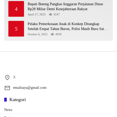
Bupati Buteng Pangkas Anggaran Perjalanan Dinas
4
Rp28 Miliar Demi Kesejahteraan Rakyat
April 17, 2025
4247
Pelaku Pemerkosaan Anak di Konkep Ditangkap
5
Setelah Empat Tahun Buron, Polisi Masih Buru Satu
Pelaku Lain
October 6, 2025
4050
Jl.
emailsaya@gmail.com
Kategori
News