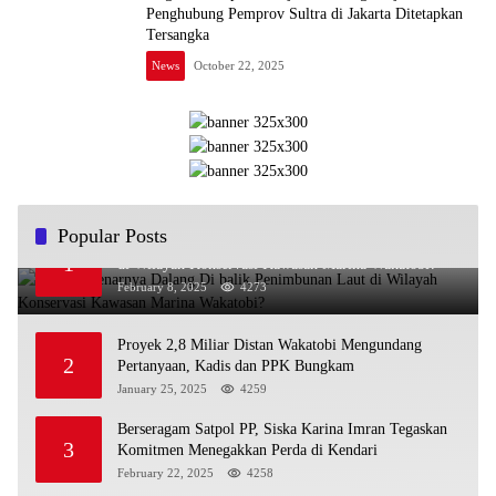
Penghubung Pemprov Sultra di Jakarta Ditetapkan
Tersangka
News
October 22, 2025
Popular Posts
Siapa Sebenarnya Dalang Di balik Penimbunan Laut
1
di Wilayah Konservasi Kawasan Marina Wakatobi?
February 8, 2025
4273
Proyek 2,8 Miliar Distan Wakatobi Mengundang
2
Pertanyaan, Kadis dan PPK Bungkam
January 25, 2025
4259
Berseragam Satpol PP, Siska Karina Imran Tegaskan
3
Komitmen Menegakkan Perda di Kendari
February 22, 2025
4258