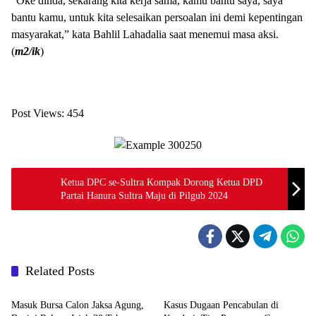
“Oke dinda, sekarang kita kerja sama, kamu bantu saya, saya
bantu kamu, untuk kita selesaikan persoalan ini demi kepentingan
masyarakat,” kata Bahlil Lahadalia saat menemui masa aksi.
(
m2/ik
)
Post Views:
454
Ketua DPC se-Sultra Kompak Dorong Ketua DPD
Partai Hanura Sultra Maju di Pilgub 2024
Related Posts
News
News
Masuk Bursa Calon Jaksa Agung,
Kasus Dugaan Pencabulan di