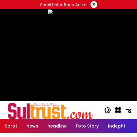
Skip
×
Scroll Untuk Baca Artikel
to
content
Sorot
News
headline
Foto Story
Indepht