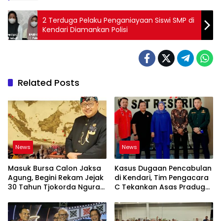
2 Terduga Pelaku Penganiayaan Siswi SMP di
Kendari Diamankan Polisi
Related Posts
News
News
Masuk Bursa Calon Jaksa
Kasus Dugaan Pencabulan
Agung, Begini Rekam Jejak
di Kendari, Tim Pengacara
30 Tahun Tjokorda Ngurah
C Tekankan Asas Praduga
Agung di Korps Adhyaksa
Tak Bersalah