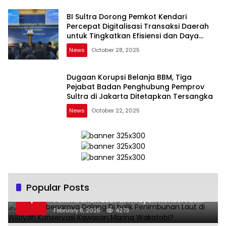
BI Sultra Dorong Pemkot Kendari
Percepat Digitalisasi Transaksi Daerah
untuk Tingkatkan Efisiensi dan Daya
Saing
News
October 28, 2025
Dugaan Korupsi Belanja BBM, Tiga
Pejabat Badan Penghubung Pemprov
Sultra di Jakarta Ditetapkan Tersangka
News
October 22, 2025
Popular Posts
Siapa Sebenarnya Dalang Di balik
1
Penimbunan Laut di Wilayah Konservasi
Kawasan Marina Wakatobi?
February 8, 2025
4273