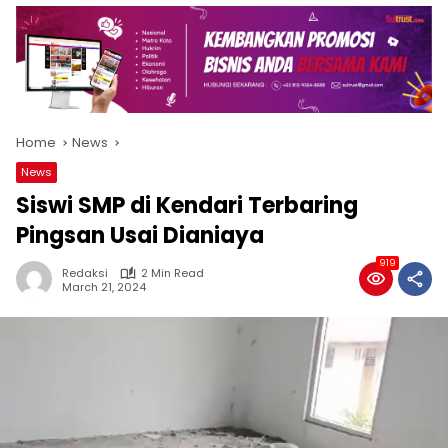
Home
News
News
Siswi SMP di Kendari Terbaring
Pingsan Usai Dianiaya
919
Redaksi
2 Min Read
March 21, 2024