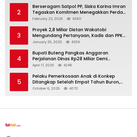
Berseragam Satpol PP, Siska Karina Imran
2
Tegaskan Komitmen Menegakkan Perda
di Kendari
February 22, 2025
4260
Proyek 2,8 Miliar Distan Wakatobi
3
Mengundang Pertanyaan, Kadis dan PPK
Bungkam
January 25, 2025
4259
Bupati Buteng Pangkas Anggaran
4
Perjalanan Dinas Rp28 Miliar Demi
Kesejahteraan Rakyat
April 17, 2025
4248
Pelaku Pemerkosaan Anak di Konkep
5
Ditangkap Setelah Empat Tahun Buron,
Polisi Masih Buru Satu Pelaku Lain
October 6, 2025
4070