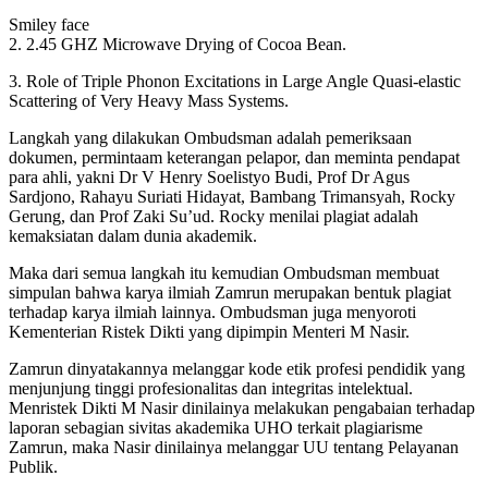
Smiley face
2. 2.45 GHZ Microwave Drying of Cocoa Bean.
3. Role of Triple Phonon Excitations in Large Angle Quasi-elastic
Scattering of Very Heavy Mass Systems.
Langkah yang dilakukan Ombudsman adalah pemeriksaan
dokumen, permintaam keterangan pelapor, dan meminta pendapat
para ahli, yakni Dr V Henry Soelistyo Budi, Prof Dr Agus
Sardjono, Rahayu Suriati Hidayat, Bambang Trimansyah, Rocky
Gerung, dan Prof Zaki Su’ud. Rocky menilai plagiat adalah
kemaksiatan dalam dunia akademik.
Maka dari semua langkah itu kemudian Ombudsman membuat
simpulan bahwa karya ilmiah Zamrun merupakan bentuk plagiat
terhadap karya ilmiah lainnya. Ombudsman juga menyoroti
Kementerian Ristek Dikti yang dipimpin Menteri M Nasir.
Zamrun dinyatakannya melanggar kode etik profesi pendidik yang
menjunjung tinggi profesionalitas dan integritas intelektual.
Menristek Dikti M Nasir dinilainya melakukan pengabaian terhadap
laporan sebagian sivitas akademika UHO terkait plagiarisme
Zamrun, maka Nasir dinilainya melanggar UU tentang Pelayanan
Publik.