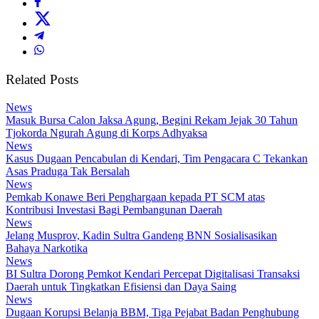
Related Posts
News
Masuk Bursa Calon Jaksa Agung, Begini Rekam Jejak 30 Tahun
Tjokorda Ngurah Agung di Korps Adhyaksa
News
Kasus Dugaan Pencabulan di Kendari, Tim Pengacara C Tekankan
Asas Praduga Tak Bersalah
News
Pemkab Konawe Beri Penghargaan kepada PT SCM atas
Kontribusi Investasi Bagi Pembangunan Daerah
News
Jelang Musprov, Kadin Sultra Gandeng BNN Sosialisasikan
Bahaya Narkotika
News
BI Sultra Dorong Pemkot Kendari Percepat Digitalisasi Transaksi
Daerah untuk Tingkatkan Efisiensi dan Daya Saing
News
Dugaan Korupsi Belanja BBM, Tiga Pejabat Badan Penghubung