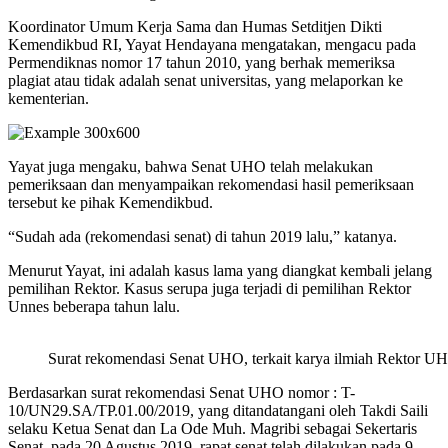
Koordinator Umum Kerja Sama dan Humas Setditjen Dikti
Kemendikbud RI, Yayat Hendayana mengatakan, mengacu pada
Permendiknas nomor 17 tahun 2010, yang berhak memeriksa
plagiat atau tidak adalah senat universitas, yang melaporkan ke
kementerian.
Yayat juga mengaku, bahwa Senat UHO telah melakukan
pemeriksaan dan menyampaikan rekomendasi hasil pemeriksaan
tersebut ke pihak Kemendikbud.
“Sudah ada (rekomendasi senat) di tahun 2019 lalu,” katanya.
Menurut Yayat, ini adalah kasus lama yang diangkat kembali jelang
pemilihan Rektor. Kasus serupa juga terjadi di pemilihan Rektor
Unnes beberapa tahun lalu.
Surat rekomendasi Senat UHO, terkait karya ilmiah Rektor U
Berdasarkan surat rekomendasi Senat UHO nomor : T-
10/UN29.SA/TP.01.00/2019, yang ditandatangani oleh Takdi Saili
selaku Ketua Senat dan La Ode Muh. Magribi sebagai Sekertaris
Senat, pada 20 Agustus 2019, rapat senat telah dilakukan pada 9