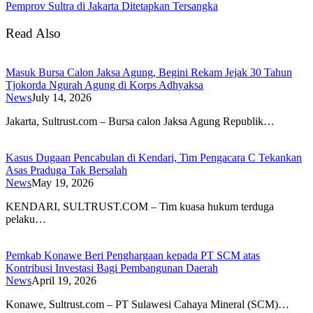
Pemprov Sultra di Jakarta Ditetapkan Tersangka
Read Also
Masuk Bursa Calon Jaksa Agung, Begini Rekam Jejak 30 Tahun
Tjokorda Ngurah Agung di Korps Adhyaksa
News
July 14, 2026
​Jakarta, Sultrust.com – Bursa calon Jaksa Agung Republik…
Kasus Dugaan Pencabulan di Kendari, Tim Pengacara C Tekankan
Asas Praduga Tak Bersalah
News
May 19, 2026
KENDARI, SULTRUST.COM – Tim kuasa hukum terduga
pelaku…
Pemkab Konawe Beri Penghargaan kepada PT SCM atas
Kontribusi Investasi Bagi Pembangunan Daerah
News
April 19, 2026
Konawe, Sultrust.com – PT Sulawesi Cahaya Mineral (SCM)…