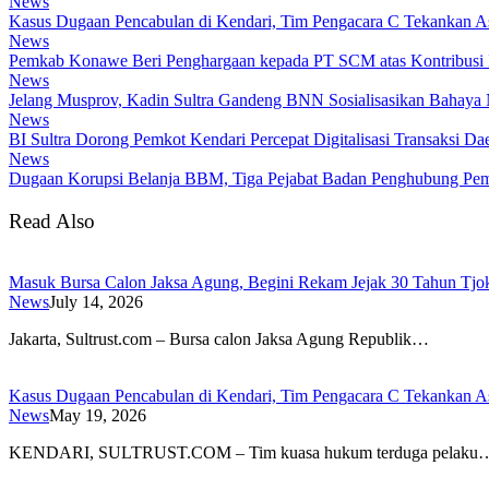
News
Kasus Dugaan Pencabulan di Kendari, Tim Pengacara C Tekankan A
News
Pemkab Konawe Beri Penghargaan kepada PT SCM atas Kontribusi 
News
Jelang Musprov, Kadin Sultra Gandeng BNN Sosialisasikan Bahaya 
News
BI Sultra Dorong Pemkot Kendari Percepat Digitalisasi Transaksi Da
News
Dugaan Korupsi Belanja BBM, Tiga Pejabat Badan Penghubung Pempr
Read Also
Masuk Bursa Calon Jaksa Agung, Begini Rekam Jejak 30 Tahun Tj
News
July 14, 2026
​Jakarta, Sultrust.com – Bursa calon Jaksa Agung Republik…
Kasus Dugaan Pencabulan di Kendari, Tim Pengacara C Tekankan A
News
May 19, 2026
KENDARI, SULTRUST.COM – Tim kuasa hukum terduga pelaku