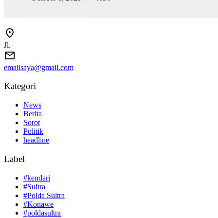
Jl.
emailsaya@gmail.com
Kategori
News
Berita
Sorot
Politik
headline
Label
#kendari
#Sultra
#Polda Sultra
#Konawe
#poldasultra