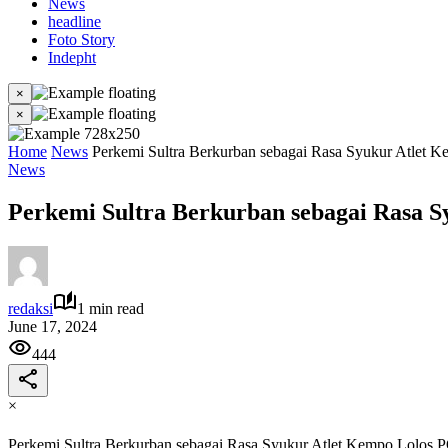
News
headline
Foto Story
Indepht
×
×
Home
News
Perkemi Sultra Berkurban sebagai Rasa Syukur Atlet
News
Perkemi Sultra Berkurban sebagai Rasa 
redaksi
1 min read
June 17, 2024
444
×
Perkemi Sultra Berkurban sebagai Rasa Syukur Atlet Kempo Lolos