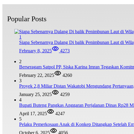
Popular Posts
1
Siapa Sebenarnya Dalang Di balik Penimbunan Laut di Wi
February 8, 2025
4273
2
Berseragam Satpol PP, Siska Karina Imran Tegaskan Komi
February 22, 2025
4260
3
Proyek 2,8 Miliar Distan Wakatobi Mengundang Pertanyaa
January 25, 2025
4259
4
Bupati Buteng Pangkas Anggaran Perjalanan Dinas Rp28 Mi
April 17, 2025
4247
5
Pelaku Pemerkosaan Anak di Konkep Ditangkap Setelah Emp
October 6, 2025
4056