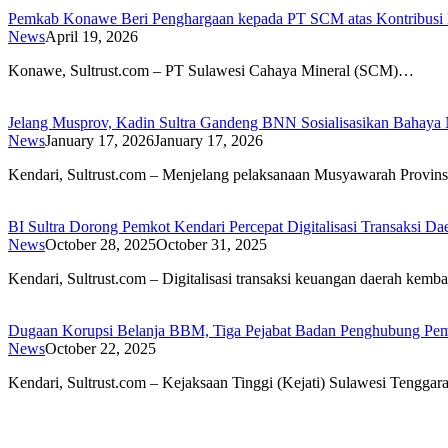
Pemkab Konawe Beri Penghargaan kepada PT SCM atas Kontribusi 
News
April 19, 2026
Konawe, Sultrust.com – PT Sulawesi Cahaya Mineral (SCM)…
Jelang Musprov, Kadin Sultra Gandeng BNN Sosialisasikan Bahaya 
News
January 17, 2026
January 17, 2026
Kendari, Sultrust.com – Menjelang pelaksanaan Musyawarah Provin
BI Sultra Dorong Pemkot Kendari Percepat Digitalisasi Transaksi Da
News
October 28, 2025
October 31, 2025
Kendari, Sultrust.com – Digitalisasi transaksi keuangan daerah kemb
Dugaan Korupsi Belanja BBM, Tiga Pejabat Badan Penghubung Pempr
News
October 22, 2025
Kendari, Sultrust.com – Kejaksaan Tinggi (Kejati) Sulawesi Tengga