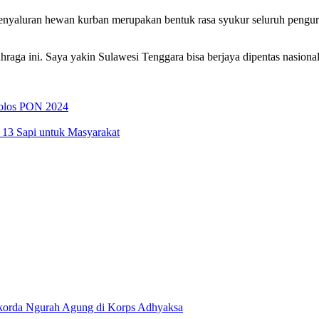
enyaluran hewan kurban merupakan bentuk rasa syukur seluruh pengur
ga ini. Saya yakin Sulawesi Tenggara bisa berjaya dipentas nasion
Lolos PON 2024
13 Sapi untuk Masyarakat
okorda Ngurah Agung di Korps Adhyaksa