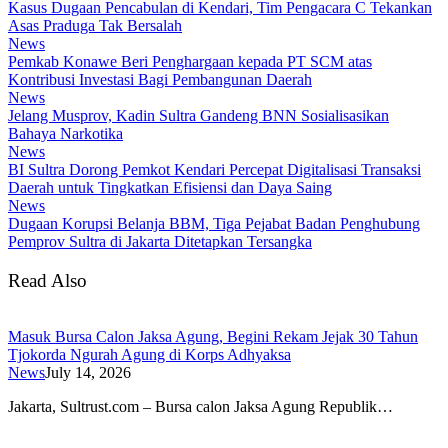
Kasus Dugaan Pencabulan di Kendari, Tim Pengacara C Tekankan
Asas Praduga Tak Bersalah
News
Pemkab Konawe Beri Penghargaan kepada PT SCM atas
Kontribusi Investasi Bagi Pembangunan Daerah
News
Jelang Musprov, Kadin Sultra Gandeng BNN Sosialisasikan
Bahaya Narkotika
News
BI Sultra Dorong Pemkot Kendari Percepat Digitalisasi Transaksi
Daerah untuk Tingkatkan Efisiensi dan Daya Saing
News
Dugaan Korupsi Belanja BBM, Tiga Pejabat Badan Penghubung
Pemprov Sultra di Jakarta Ditetapkan Tersangka
Read Also
Masuk Bursa Calon Jaksa Agung, Begini Rekam Jejak 30 Tahun
Tjokorda Ngurah Agung di Korps Adhyaksa
News
July 14, 2026
​Jakarta, Sultrust.com – Bursa calon Jaksa Agung Republik…