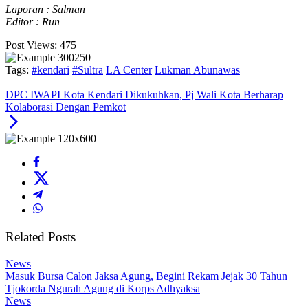
Laporan : Salman
Editor : Run
Post Views:
475
Tags:
#kendari
#Sultra
LA Center
Lukman Abunawas
DPC IWAPI Kota Kendari Dikukuhkan, Pj Wali Kota Berharap
Kolaborasi Dengan Pemkot
Related Posts
News
Masuk Bursa Calon Jaksa Agung, Begini Rekam Jejak 30 Tahun
Tjokorda Ngurah Agung di Korps Adhyaksa
News