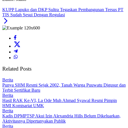
KUPP Lapuko dan DKP Sultra Tegaskan Pembangunan Tersus PT
TIS Sudah Sesui Dengan Regulasi
Related Posts
Berita
Punya SHM Resmi Sejak 2002, Tanah Warga Puuwatu Digusur dan
Terbit Sertifikat Baru
Berita
Hasil RAK Ke-VI, La Ode Muh Ahmad Syawal Resmi Pimpin
HMI Komisariat UMK
Berita
Kadis DPMPTSP Akui Izin Alexandria Hills Belum Dikeluarkan,
Aktivitasnya Dipertanyakan Publik
Berita