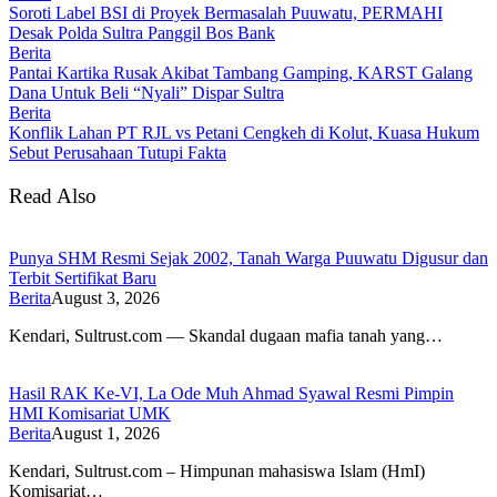
Soroti Label BSI di Proyek Bermasalah Puuwatu, PERMAHI
Desak Polda Sultra Panggil Bos Bank
Berita
Pantai Kartika Rusak Akibat Tambang Gamping, KARST Galang
Dana Untuk Beli “Nyali” Dispar Sultra
Berita
Konflik Lahan PT RJL vs Petani Cengkeh di Kolut, Kuasa Hukum
Sebut Perusahaan Tutupi Fakta
Read Also
Punya SHM Resmi Sejak 2002, Tanah Warga Puuwatu Digusur dan
Terbit Sertifikat Baru
Berita
August 3, 2026
Kendari, Sultrust.com — Skandal dugaan mafia tanah yang…
Hasil RAK Ke-VI, La Ode Muh Ahmad Syawal Resmi Pimpin
HMI Komisariat UMK
Berita
August 1, 2026
Kendari, Sultrust.com – Himpunan mahasiswa Islam (HmI)
Komisariat…