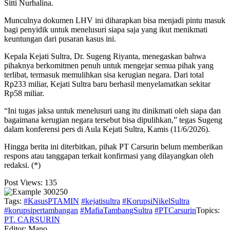
Sitti Nurhalina.
Munculnya dokumen LHV ini diharapkan bisa menjadi pintu masuk
bagi penyidik untuk menelusuri siapa saja yang ikut menikmati
keuntungan dari pusaran kasus ini.
Kepala Kejati Sultra, Dr. Sugeng Riyanta, menegaskan bahwa
pihaknya berkomitmen penuh untuk mengejar semua pihak yang
terlibat, termasuk memulihkan sisa kerugian negara. Dari total
Rp233 miliar, Kejati Sultra baru berhasil menyelamatkan sekitar
Rp58 miliar.
“Ini tugas jaksa untuk menelusuri uang itu dinikmati oleh siapa dan
bagaimana kerugian negara tersebut bisa dipulihkan,” tegas Sugeng
dalam konferensi pers di Aula Kejati Sultra, Kamis (11/6/2026).
Hingga berita ini diterbitkan, pihak PT Carsurin belum memberikan
respons atau tanggapan terkait konfirmasi yang dilayangkan oleh
redaksi. (*)
Post Views:
135
Tags:
#KasusPTAMIN
#kejatisultra
#KorupsiNikelSultra
#korupsipertambangan
#MafiaTambangSultra
#PTCarsurin
Topics:
PT. CARSURIN
Editor: Mano