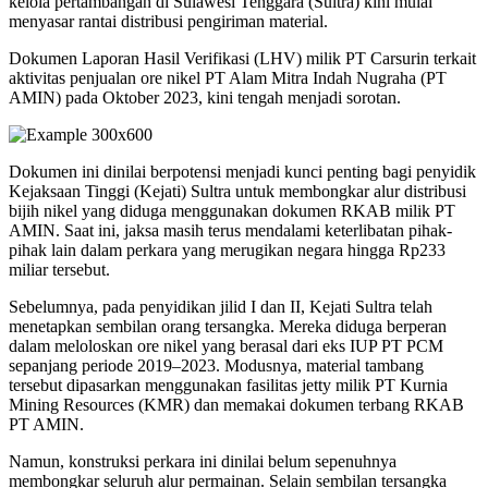
kelola pertambangan di Sulawesi Tenggara (Sultra) kini mulai
menyasar rantai distribusi pengiriman material.
Dokumen Laporan Hasil Verifikasi (LHV) milik PT Carsurin terkait
aktivitas penjualan ore nikel PT Alam Mitra Indah Nugraha (PT
AMIN) pada Oktober 2023, kini tengah menjadi sorotan.
Dokumen ini dinilai berpotensi menjadi kunci penting bagi penyidik
Kejaksaan Tinggi (Kejati) Sultra untuk membongkar alur distribusi
bijih nikel yang diduga menggunakan dokumen RKAB milik PT
AMIN. Saat ini, jaksa masih terus mendalami keterlibatan pihak-
pihak lain dalam perkara yang merugikan negara hingga Rp233
miliar tersebut.
Sebelumnya, pada penyidikan jilid I dan II, Kejati Sultra telah
menetapkan sembilan orang tersangka. Mereka diduga berperan
dalam meloloskan ore nikel yang berasal dari eks IUP PT PCM
sepanjang periode 2019–2023. Modusnya, material tambang
tersebut dipasarkan menggunakan fasilitas jetty milik PT Kurnia
Mining Resources (KMR) dan memakai dokumen terbang RKAB
PT AMIN.
Namun, konstruksi perkara ini dinilai belum sepenuhnya
membongkar seluruh alur permainan. Selain sembilan tersangka