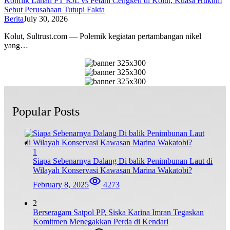
Konflik Lahan PT RJL vs Petani Cengkeh di Kolut, Kuasa Hukum
Sebut Perusahaan Tutupi Fakta
Berita
July 30, 2026
Kolut, Sultrust.com — Polemik kegiatan pertambangan nikel
yang…
Popular Posts
1
Siapa Sebenarnya Dalang Di balik Penimbunan Laut di
Wilayah Konservasi Kawasan Marina Wakatobi?
February 8, 2025
4273
2
Berseragam Satpol PP, Siska Karina Imran Tegaskan
Komitmen Menegakkan Perda di Kendari