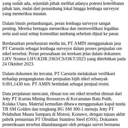
yang sudah ada, sejumlah pihak melihat adanya potensi keterlibatan
pihak lain, mulai dari penambang lokal hingga lembaga surveyor
yang memeriksa muatan.
Dalam bisnis pertambangan, peran lembaga surveyor sangat
penting. Mereka bertugas memeriksa dan memverifikasi legalitas
serta asal-usul setiap komoditas tambang sebelum dijual ke pasar.
Berdasarkan penelusuran media ini, PT AMIN menggunakan jasa
PT Carsurin sebagai lembaga surveyor dalam proses penjualan ore
nikel tersebut. Peran perusahaan ini terekam jelas dalam dokumen
LHV Nomor LHV.KDR.3363/CS/OKT/2023 yang diterbitkan pada
24 Oktober 2023.
Dalam dokumen itu tercatat, PT Carsurin melakukan verifikasi
terhadap pengangkutan dan penjualan bijih nikel sebanyak
9.001,1430 ton. PT AMIN bertindak sebagai penjual resmi.
Data perjalanan mencatat, ribuan ton ore nikel tersebut dimuat dari
Jetty PT Kurnia Mining Resources di Kecamatan Batu Putih,
Kolaka Utara. Material kemudian dibawa menggunakan kapal tunda
TB SM Golden dan tongkang BG SM 300-1 menuju Jetty PT
Pelabuhan Muara Sampara di Morosi, Konawe, dengan tujuan akhir
pabrik pemurnian PT Obsidian Stainless Steel (OSS). Dokumen
pemeriksaan tersebut ditandatangani oleh petugas survei bernama