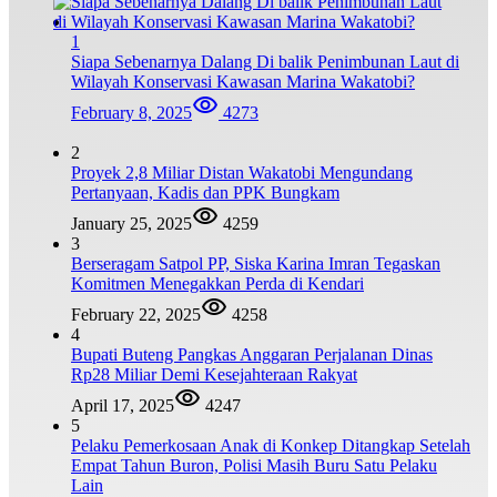
1
Siapa Sebenarnya Dalang Di balik Penimbunan Laut di
Wilayah Konservasi Kawasan Marina Wakatobi?
February 8, 2025
4273
2
Proyek 2,8 Miliar Distan Wakatobi Mengundang
Pertanyaan, Kadis dan PPK Bungkam
January 25, 2025
4259
3
Berseragam Satpol PP, Siska Karina Imran Tegaskan
Komitmen Menegakkan Perda di Kendari
February 22, 2025
4258
4
Bupati Buteng Pangkas Anggaran Perjalanan Dinas
Rp28 Miliar Demi Kesejahteraan Rakyat
April 17, 2025
4247
5
Pelaku Pemerkosaan Anak di Konkep Ditangkap Setelah
Empat Tahun Buron, Polisi Masih Buru Satu Pelaku
Lain