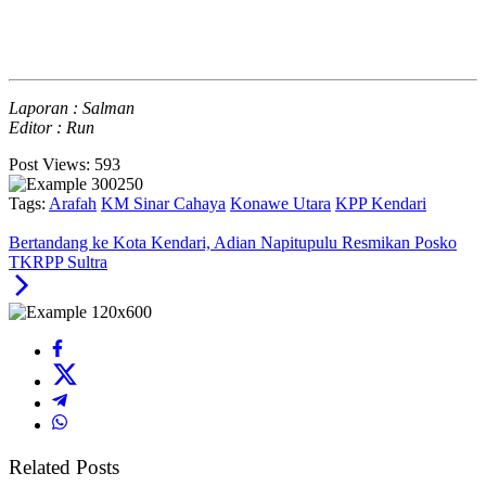
Laporan : Salman
Editor : Run
Post Views:
593
Tags:
Arafah
KM Sinar Cahaya
Konawe Utara
KPP Kendari
Bertandang ke Kota Kendari, Adian Napitupulu Resmikan Posko
TKRPP Sultra
Related Posts