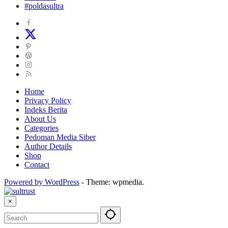
#poldasultra
Home
Privacy Policy
Indeks Berita
About Us
Categories
Pedoman Media Siber
Author Details
Shop
Contact
Powered by WordPress
-
Theme: wpmedia.
×