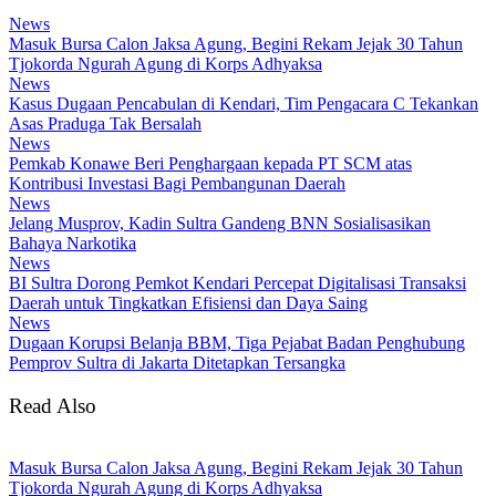
News
Masuk Bursa Calon Jaksa Agung, Begini Rekam Jejak 30 Tahun
Tjokorda Ngurah Agung di Korps Adhyaksa
News
Kasus Dugaan Pencabulan di Kendari, Tim Pengacara C Tekankan
Asas Praduga Tak Bersalah
News
Pemkab Konawe Beri Penghargaan kepada PT SCM atas
Kontribusi Investasi Bagi Pembangunan Daerah
News
Jelang Musprov, Kadin Sultra Gandeng BNN Sosialisasikan
Bahaya Narkotika
News
BI Sultra Dorong Pemkot Kendari Percepat Digitalisasi Transaksi
Daerah untuk Tingkatkan Efisiensi dan Daya Saing
News
Dugaan Korupsi Belanja BBM, Tiga Pejabat Badan Penghubung
Pemprov Sultra di Jakarta Ditetapkan Tersangka
Read Also
Masuk Bursa Calon Jaksa Agung, Begini Rekam Jejak 30 Tahun
Tjokorda Ngurah Agung di Korps Adhyaksa