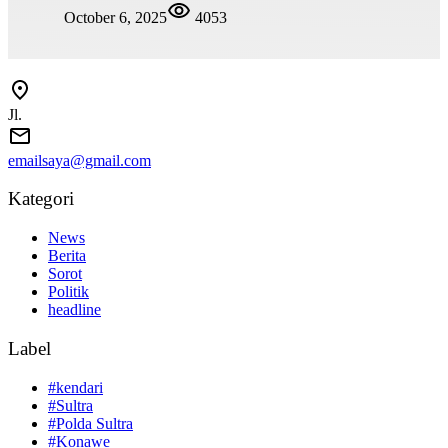
October 6, 2025
4053
Jl.
emailsaya@gmail.com
Kategori
News
Berita
Sorot
Politik
headline
Label
#kendari
#Sultra
#Polda Sultra
#Konawe