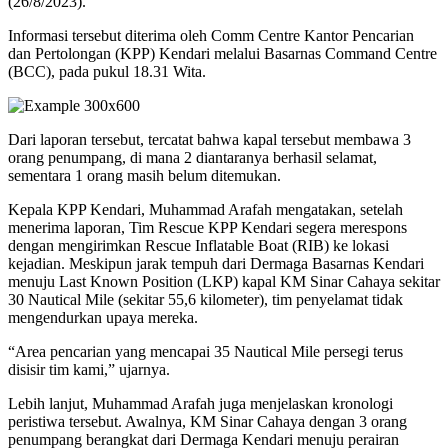
(26/8/2023).
Informasi tersebut diterima oleh Comm Centre Kantor Pencarian
dan Pertolongan (KPP) Kendari melalui Basarnas Command Centre
(BCC), pada pukul 18.31 Wita.
Dari laporan tersebut, tercatat bahwa kapal tersebut membawa 3
orang penumpang, di mana 2 diantaranya berhasil selamat,
sementara 1 orang masih belum ditemukan.
Kepala KPP Kendari, Muhammad Arafah mengatakan, setelah
menerima laporan, Tim Rescue KPP Kendari segera merespons
dengan mengirimkan Rescue Inflatable Boat (RIB) ke lokasi
kejadian. Meskipun jarak tempuh dari Dermaga Basarnas Kendari
menuju Last Known Position (LKP) kapal KM Sinar Cahaya sekitar
30 Nautical Mile (sekitar 55,6 kilometer), tim penyelamat tidak
mengendurkan upaya mereka.
“Area pencarian yang mencapai 35 Nautical Mile persegi terus
disisir tim kami,” ujarnya.
Lebih lanjut, Muhammad Arafah juga menjelaskan kronologi
peristiwa tersebut. Awalnya, KM Sinar Cahaya dengan 3 orang
penumpang berangkat dari Dermaga Kendari menuju perairan