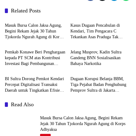
Related Posts
News
News
Masuk Bursa Calon Jaksa Agung,
Kasus Dugaan Pencabulan di
Begini Rekam Jejak 30 Tahun
Kendari, Tim Pengacara C
Tjokorda Ngurah Agung di Korps
Tekankan Asas Praduga Tak
News
News
Adhyaksa
Bersalah
Pemkab Konawe Beri Penghargaan
Jelang Musprov, Kadin Sultra
kepada PT SCM atas Kontribusi
Gandeng BNN Sosialisasikan
Investasi Bagi Pembangunan
Bahaya Narkotika
News
News
Daerah
BI Sultra Dorong Pemkot Kendari
Dugaan Korupsi Belanja BBM,
Percepat Digitalisasi Transaksi
Tiga Pejabat Badan Penghubung
Daerah untuk Tingkatkan Efisiensi
Pemprov Sultra di Jakarta
dan Daya Saing
Ditetapkan Tersangka
Read Also
Masuk Bursa Calon Jaksa Agung, Begini Rekam
Jejak 30 Tahun Tjokorda Ngurah Agung di Korps
Adhyaksa