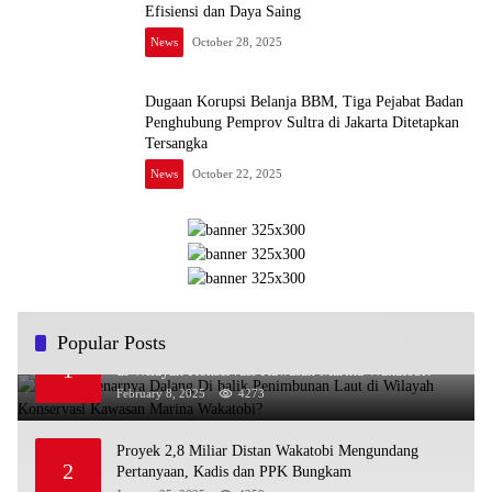
Efisiensi dan Daya Saing
News
October 28, 2025
Dugaan Korupsi Belanja BBM, Tiga Pejabat Badan
Penghubung Pemprov Sultra di Jakarta Ditetapkan
Tersangka
News
October 22, 2025
Popular Posts
Siapa Sebenarnya Dalang Di balik Penimbunan Laut
1
di Wilayah Konservasi Kawasan Marina Wakatobi?
February 8, 2025
4273
Proyek 2,8 Miliar Distan Wakatobi Mengundang
2
Pertanyaan, Kadis dan PPK Bungkam