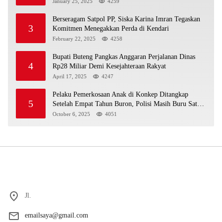
January 25, 2025
4259
Berseragam Satpol PP, Siska Karina Imran Tegaskan
3
Komitmen Menegakkan Perda di Kendari
February 22, 2025
4258
Bupati Buteng Pangkas Anggaran Perjalanan Dinas
4
Rp28 Miliar Demi Kesejahteraan Rakyat
April 17, 2025
4247
Pelaku Pemerkosaan Anak di Konkep Ditangkap
5
Setelah Empat Tahun Buron, Polisi Masih Buru Satu
Pelaku Lain
October 6, 2025
4051
Jl.
emailsaya@gmail.com