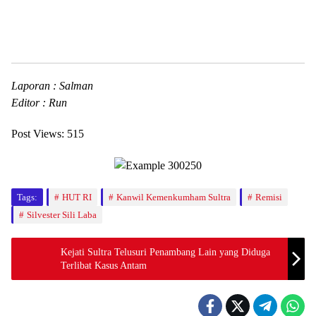
Laporan : Salman
Editor : Run
Post Views:
515
Tags:
HUT RI
Kanwil Kemenkumham Sultra
Remisi
Silvester Sili Laba
Kejati Sultra Telusuri Penambang Lain yang Diduga
Terlibat Kasus Antam