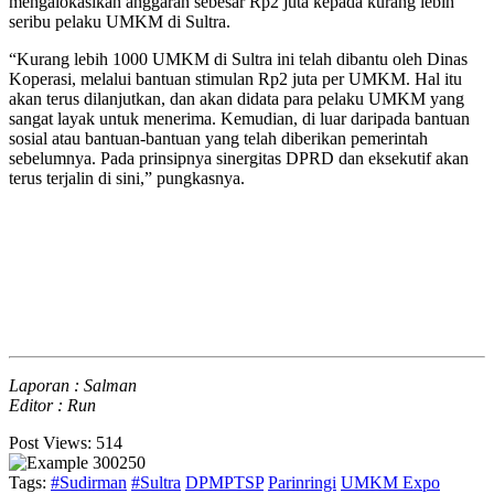
mengalokasikan anggaran sebesar Rp2 juta kepada kurang lebih
seribu pelaku UMKM di Sultra.
“Kurang lebih 1000 UMKM di Sultra ini telah dibantu oleh Dinas
Koperasi, melalui bantuan stimulan Rp2 juta per UMKM. Hal itu
akan terus dilanjutkan, dan akan didata para pelaku UMKM yang
sangat layak untuk menerima. Kemudian, di luar daripada bantuan
sosial atau bantuan-bantuan yang telah diberikan pemerintah
sebelumnya. Pada prinsipnya sinergitas DPRD dan eksekutif akan
terus terjalin di sini,” pungkasnya.
Laporan : Salman
Editor : Run
Post Views:
514
Tags:
#Sudirman
#Sultra
DPMPTSP
Parinringi
UMKM Expo