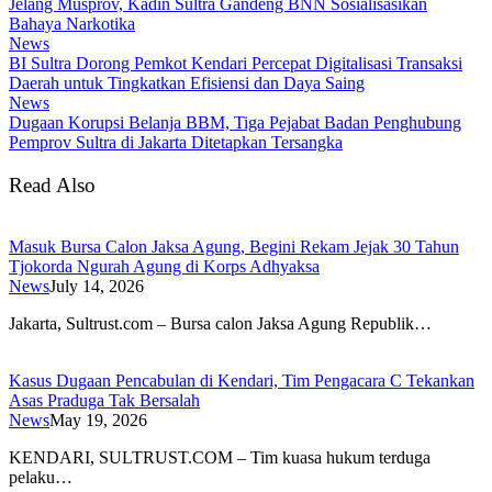
Jelang Musprov, Kadin Sultra Gandeng BNN Sosialisasikan
Bahaya Narkotika
News
BI Sultra Dorong Pemkot Kendari Percepat Digitalisasi Transaksi
Daerah untuk Tingkatkan Efisiensi dan Daya Saing
News
Dugaan Korupsi Belanja BBM, Tiga Pejabat Badan Penghubung
Pemprov Sultra di Jakarta Ditetapkan Tersangka
Read Also
Masuk Bursa Calon Jaksa Agung, Begini Rekam Jejak 30 Tahun
Tjokorda Ngurah Agung di Korps Adhyaksa
News
July 14, 2026
​Jakarta, Sultrust.com – Bursa calon Jaksa Agung Republik…
Kasus Dugaan Pencabulan di Kendari, Tim Pengacara C Tekankan
Asas Praduga Tak Bersalah
News
May 19, 2026
KENDARI, SULTRUST.COM – Tim kuasa hukum terduga
pelaku…