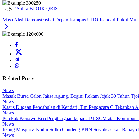
Tags:
#Sultra
BI
OJK
QRIS
Masa Aksi Demonstrasi di Depan Kampus UHO Kendari Pukul Mund
Related Posts
News
Masuk Bursa Calon Jaksa Agung, Begini Rekam Jejak 30 Tahun Tj
News
Kasus Dugaan Pencabulan di Kendari, Tim Pengacara C Tekankan A
News
Pemkab Konawe Beri Penghargaan kepada PT SCM atas Kontribusi 
News
Jelang Musprov, Kadin Sultra Gandeng BNN Sosialisasikan Bahaya 
News