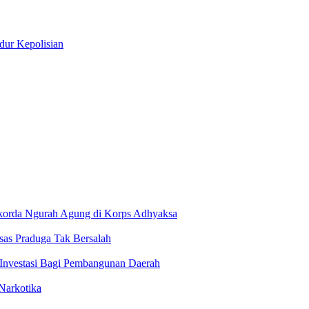
ur Kepolisian
okorda Ngurah Agung di Korps Adhyaksa
sas Praduga Tak Bersalah
Investasi Bagi Pembangunan Daerah
Narkotika