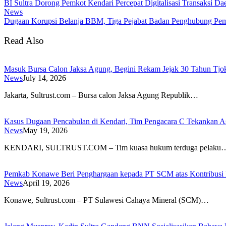
BI Sultra Dorong Pemkot Kendari Percepat Digitalisasi Transaksi Da
News
Dugaan Korupsi Belanja BBM, Tiga Pejabat Badan Penghubung Pempr
Read Also
Masuk Bursa Calon Jaksa Agung, Begini Rekam Jejak 30 Tahun Tj
News
July 14, 2026
​Jakarta, Sultrust.com – Bursa calon Jaksa Agung Republik…
Kasus Dugaan Pencabulan di Kendari, Tim Pengacara C Tekankan A
News
May 19, 2026
KENDARI, SULTRUST.COM – Tim kuasa hukum terduga pelaku
Pemkab Konawe Beri Penghargaan kepada PT SCM atas Kontribusi 
News
April 19, 2026
Konawe, Sultrust.com – PT Sulawesi Cahaya Mineral (SCM)…