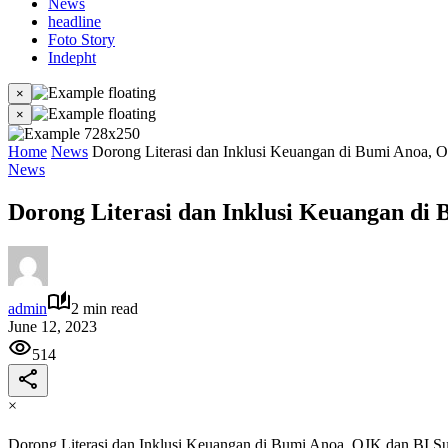
News
headline
Foto Story
Indepht
×
×
Home
News
Dorong Literasi dan Inklusi Keuangan di Bumi Anoa, 
News
Dorong Literasi dan Inklusi Keuangan di
admin
2 min read
June 12, 2023
514
×
Dorong Literasi dan Inklusi Keuangan di Bumi Anoa, OJK dan BI Su