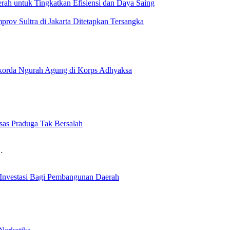
erah untuk Tingkatkan Efisiensi dan Daya Saing
ov Sultra di Jakarta Ditetapkan Tersangka
okorda Ngurah Agung di Korps Adhyaksa
sas Praduga Tak Bersalah
…
Investasi Bagi Pembangunan Daerah