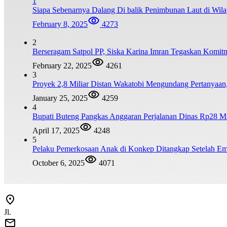
1
Siapa Sebenarnya Dalang Di balik Penimbunan Laut di Wi
February 8, 2025
4273
2
Berseragam Satpol PP, Siska Karina Imran Tegaskan Komi
February 22, 2025
4261
3
Proyek 2,8 Miliar Distan Wakatobi Mengundang Pertanyaa
January 25, 2025
4259
4
Bupati Buteng Pangkas Anggaran Perjalanan Dinas Rp28 Mi
April 17, 2025
4248
5
Pelaku Pemerkosaan Anak di Konkep Ditangkap Setelah Emp
October 6, 2025
4071
Jl.