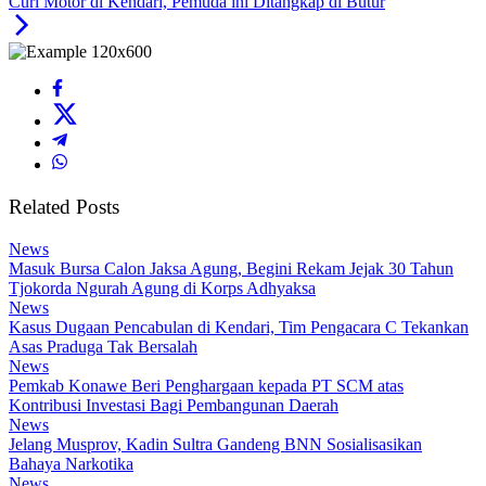
Curi Motor di Kendari, Pemuda ini Ditangkap di Butur
Related Posts
News
Masuk Bursa Calon Jaksa Agung, Begini Rekam Jejak 30 Tahun
Tjokorda Ngurah Agung di Korps Adhyaksa
News
Kasus Dugaan Pencabulan di Kendari, Tim Pengacara C Tekankan
Asas Praduga Tak Bersalah
News
Pemkab Konawe Beri Penghargaan kepada PT SCM atas
Kontribusi Investasi Bagi Pembangunan Daerah
News
Jelang Musprov, Kadin Sultra Gandeng BNN Sosialisasikan
Bahaya Narkotika
News