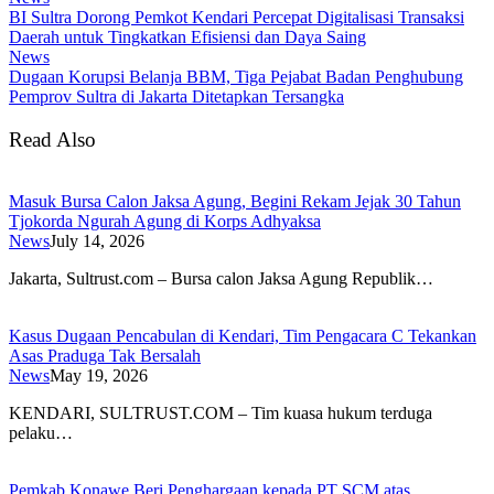
BI Sultra Dorong Pemkot Kendari Percepat Digitalisasi Transaksi
Daerah untuk Tingkatkan Efisiensi dan Daya Saing
News
Dugaan Korupsi Belanja BBM, Tiga Pejabat Badan Penghubung
Pemprov Sultra di Jakarta Ditetapkan Tersangka
Read Also
Masuk Bursa Calon Jaksa Agung, Begini Rekam Jejak 30 Tahun
Tjokorda Ngurah Agung di Korps Adhyaksa
News
July 14, 2026
​Jakarta, Sultrust.com – Bursa calon Jaksa Agung Republik…
Kasus Dugaan Pencabulan di Kendari, Tim Pengacara C Tekankan
Asas Praduga Tak Bersalah
News
May 19, 2026
KENDARI, SULTRUST.COM – Tim kuasa hukum terduga
pelaku…
Pemkab Konawe Beri Penghargaan kepada PT SCM atas