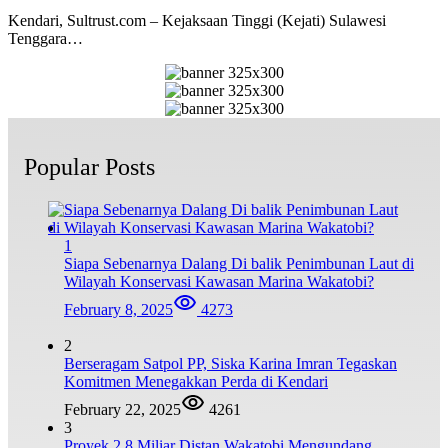
Kendari, Sultrust.com – Kejaksaan Tinggi (Kejati) Sulawesi
Tenggara…
Popular Posts
1
Siapa Sebenarnya Dalang Di balik Penimbunan Laut di
Wilayah Konservasi Kawasan Marina Wakatobi?
February 8, 2025
4273
2
Berseragam Satpol PP, Siska Karina Imran Tegaskan
Komitmen Menegakkan Perda di Kendari
February 22, 2025
4261
3
Proyek 2,8 Miliar Distan Wakatobi Mengundang