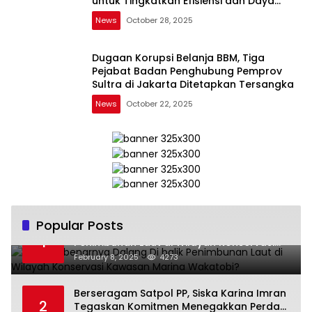
untuk Tingkatkan Efisiensi dan Daya
Saing
News
October 28, 2025
Dugaan Korupsi Belanja BBM, Tiga
Pejabat Badan Penghubung Pemprov
Sultra di Jakarta Ditetapkan Tersangka
News
October 22, 2025
Popular Posts
Siapa Sebenarnya Dalang Di balik
1
Penimbunan Laut di Wilayah Konservasi
Kawasan Marina Wakatobi?
February 8, 2025
4273
Berseragam Satpol PP, Siska Karina Imran
2
Tegaskan Komitmen Menegakkan Perda