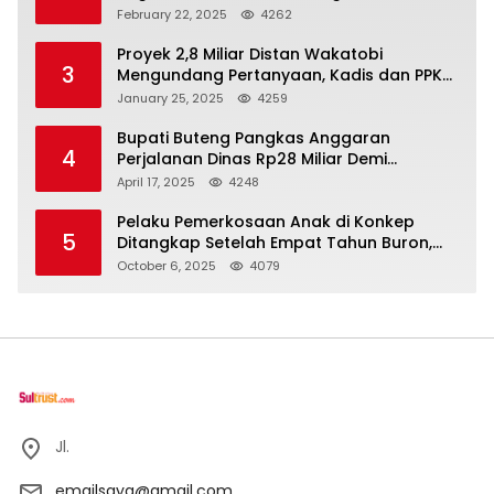
di Kendari
February 22, 2025
4262
Proyek 2,8 Miliar Distan Wakatobi
3
Mengundang Pertanyaan, Kadis dan PPK
Bungkam
January 25, 2025
4259
Bupati Buteng Pangkas Anggaran
4
Perjalanan Dinas Rp28 Miliar Demi
Kesejahteraan Rakyat
April 17, 2025
4248
Pelaku Pemerkosaan Anak di Konkep
5
Ditangkap Setelah Empat Tahun Buron,
Polisi Masih Buru Satu Pelaku Lain
October 6, 2025
4079
Jl.
emailsaya@gmail.com