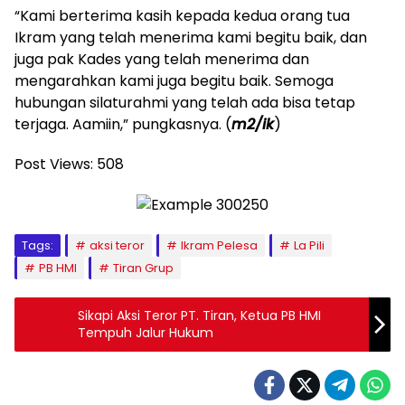
“Kami berterima kasih kepada kedua orang tua
Ikram yang telah menerima kami begitu baik, dan
juga pak Kades yang telah menerima dan
mengarahkan kami juga begitu baik. Semoga
hubungan silaturahmi yang telah ada bisa tetap
terjaga. Aamiin,” pungkasnya. (
m2/ik
)
Post Views:
508
Tags:
aksi teror
Ikram Pelesa
La Pili
PB HMI
Tiran Grup
Sikapi Aksi Teror PT. Tiran, Ketua PB HMI
Tempuh Jalur Hukum