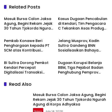
Related Posts
News
News
Masuk Bursa Calon Jaksa
Kasus Dugaan Pencabulan
Agung, Begini Rekam Jejak
di Kendari, Tim Pengacara
30 Tahun Tjokorda Ngurah
C Tekankan Asas Praduga
News
News
Agung di Korps Adhyaksa
Tak Bersalah
Pemkab Konawe Beri
Jelang Musprov, Kadin
Penghargaan kepada PT
Sultra Gandeng BNN
SCM atas Kontribusi
Sosialisasikan Bahaya
News
News
Investasi Bagi
Narkotika
Pembangunan Daerah
BI Sultra Dorong Pemkot
Dugaan Korupsi Belanja
Kendari Percepat
BBM, Tiga Pejabat Badan
Digitalisasi Transaksi
Penghubung Pemprov
Daerah untuk Tingkatkan
Sultra di Jakarta
Efisiensi dan Daya Saing
Ditetapkan Tersangka
Read Also
Masuk Bursa Calon Jaksa Agung, Begini
Rekam Jejak 30 Tahun Tjokorda Ngurah
Agung di Korps Adhyaksa
News
July 14, 2026