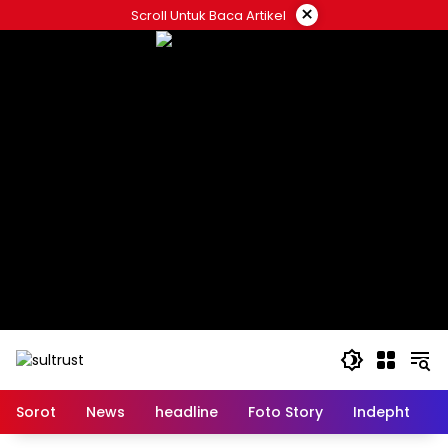
Skip
×
Scroll Untuk Baca Artikel
to
content
Sorot
News
headline
Foto Story
Indepht