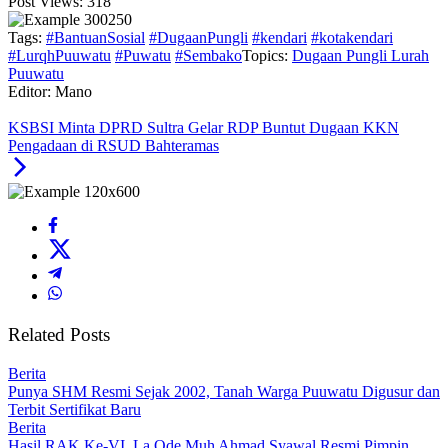
Post Views:
318
Tags:
#BantuanSosial
#DugaanPungli
#kendari
#kotakendari
#LurqhPuuwatu
#Puwatu
#Sembako
Topics:
Dugaan Pungli Lurah
Puuwatu
Editor: Mano
KSBSI Minta DPRD Sultra Gelar RDP Buntut Dugaan KKN
Pengadaan di RSUD Bahteramas
Related Posts
Berita
Punya SHM Resmi Sejak 2002, Tanah Warga Puuwatu Digusur dan
Terbit Sertifikat Baru
Berita
Hasil RAK Ke-VI, La Ode Muh Ahmad Syawal Resmi Pimpin