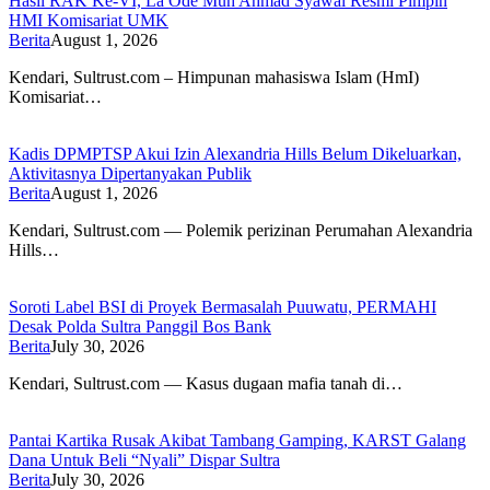
Hasil RAK Ke-VI, La Ode Muh Ahmad Syawal Resmi Pimpin
HMI Komisariat UMK
Berita
August 1, 2026
Kendari, Sultrust.com – Himpunan mahasiswa Islam (HmI)
Komisariat…
Kadis DPMPTSP Akui Izin Alexandria Hills Belum Dikeluarkan,
Aktivitasnya Dipertanyakan Publik
Berita
August 1, 2026
Kendari, Sultrust.com — Polemik perizinan Perumahan Alexandria
Hills…
Soroti Label BSI di Proyek Bermasalah Puuwatu, PERMAHI
Desak Polda Sultra Panggil Bos Bank
Berita
July 30, 2026
Kendari, Sultrust.com — Kasus dugaan mafia tanah di…
Pantai Kartika Rusak Akibat Tambang Gamping, KARST Galang
Dana Untuk Beli “Nyali” Dispar Sultra
Berita
July 30, 2026