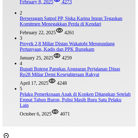
February 8, 2025
4273
2
Berseragam Satpol PP, Siska Karina Imran Tegaskan
Komitmen Menegakkan Perda di Kendari
February 22, 2025
4261
3
Proyek 2,8 Miliar Distan Wakatobi Mengundang
Pertanyaan, Kadis dan PPK Bungkam
January 25, 2025
4259
4
Bupati Buteng Pangkas Anggaran Perjalanan Dinas
Rp28 Miliar Demi Kesejahteraan Rakyat
April 17, 2025
4248
5
Pelaku Pemerkosaan Anak di Konkep Ditangkap Setelah
Empat Tahun Buron, Polisi Masih Buru Satu Pelaku
Lain
October 6, 2025
4071