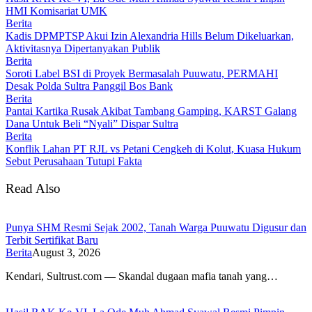
HMI Komisariat UMK
Berita
Kadis DPMPTSP Akui Izin Alexandria Hills Belum Dikeluarkan,
Aktivitasnya Dipertanyakan Publik
Berita
Soroti Label BSI di Proyek Bermasalah Puuwatu, PERMAHI
Desak Polda Sultra Panggil Bos Bank
Berita
Pantai Kartika Rusak Akibat Tambang Gamping, KARST Galang
Dana Untuk Beli “Nyali” Dispar Sultra
Berita
Konflik Lahan PT RJL vs Petani Cengkeh di Kolut, Kuasa Hukum
Sebut Perusahaan Tutupi Fakta
Read Also
Punya SHM Resmi Sejak 2002, Tanah Warga Puuwatu Digusur dan
Terbit Sertifikat Baru
Berita
August 3, 2026
Kendari, Sultrust.com — Skandal dugaan mafia tanah yang…