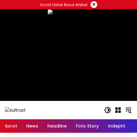
Skip
×
Scroll Untuk Baca Artikel
to
content
Sorot
News
headline
Foto Story
Indepht