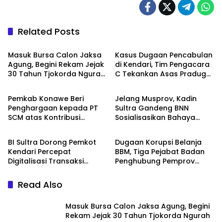
Related Posts
News
News
Masuk Bursa Calon Jaksa
Kasus Dugaan Pencabulan
Agung, Begini Rekam Jejak
di Kendari, Tim Pengacara
30 Tahun Tjokorda Ngurah
C Tekankan Asas Praduga
News
News
Agung di Korps Adhyaksa
Tak Bersalah
Pemkab Konawe Beri
Jelang Musprov, Kadin
Penghargaan kepada PT
Sultra Gandeng BNN
SCM atas Kontribusi
Sosialisasikan Bahaya
News
News
Investasi Bagi
Narkotika
Pembangunan Daerah
BI Sultra Dorong Pemkot
Dugaan Korupsi Belanja
Kendari Percepat
BBM, Tiga Pejabat Badan
Digitalisasi Transaksi
Penghubung Pemprov
Daerah untuk Tingkatkan
Sultra di Jakarta
Efisiensi dan Daya Saing
Ditetapkan Tersangka
Read Also
Masuk Bursa Calon Jaksa Agung, Begini
Rekam Jejak 30 Tahun Tjokorda Ngurah