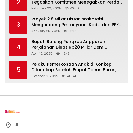
2
Tegaskan Komitmen Menegakkan Perda
di Kendari
February 22, 2025
4260
Proyek 2,8 Miliar Distan Wakatobi
3
Mengundang Pertanyaan, Kadis dan PPK
Bungkam
January 25, 2025
4259
Bupati Buteng Pangkas Anggaran
4
Perjalanan Dinas Rp28 Miliar Demi
Kesejahteraan Rakyat
April 17, 2025
4248
Pelaku Pemerkosaan Anak di Konkep
5
Ditangkap Setelah Empat Tahun Buron,
Polisi Masih Buru Satu Pelaku Lain
October 6, 2025
4064
Jl.