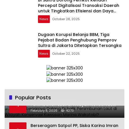
Percepat Digitalisasi Transaksi Daerah
untuk Tingkatkan Efisiensi dan Daya
Saing
News
October 28, 2025
Dugaan Korupsi Belanja BBM, Tiga
Pejabat Badan Penghubung Pemprov
Sultra di Jakarta Ditetapkan Tersangka
News
October 22, 2025
Popular Posts
Siapa Sebenarnya Dalang Di balik
1
Penimbunan Laut di Wilayah Konservasi
Kawasan Marina Wakatobi?
February 8, 2025
4273
Berseragam Satpol PP, Siska Karina Imran